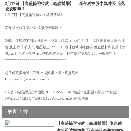
2月17日 【高盛輪證特約：輪證搏擊】 ｜新年科技股牛氣沖天 追落
後要睇咩？
2月17日 【高盛輪證特約：輪證搏擊】
新年科技股牛氣沖天 追落後要睇咩？
窩輪、牛熊證加加埋埋成千上萬隻，高盛（亞洲）衍生工具部董事總經理 孫明
哲 及主持 朱明亮 每逢星期三 下午2:37 喺【新城財經台-財經直播】專頁及【新
城play】頻道同你見面，傳授輪證心法，助你練好揀輪功力，一擊即中！
==============================
想了解更多輪證技巧及市場資訊？即上高盛網站
https://www.gswarrants.com.hk
#高盛 #高盛認股證牛熊證 #GS #GSWarrants #輪證 #認股證 #窩輪 #牛熊證
#Warrants #CBBC #新城財經台 #metrofinance #輪證搏擊
最新上線
【高盛輪證特約：輪證搏擊】議息前
夕美股波幅加劇 亞洲時段都睇實納指