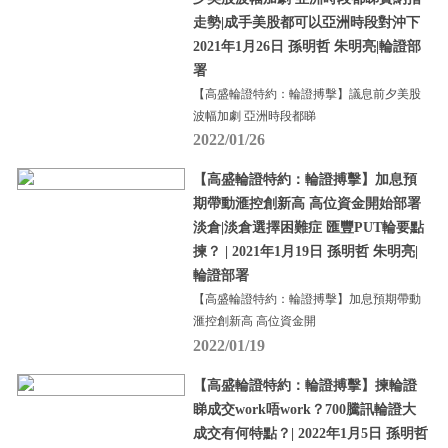
走勢|成手美股都可以亞洲時段對沖下
2021年1月26日 孫明哲 朱明亮|輪證部
署
【高盛輪證特約：輪證搏擊】議息前夕美股
波幅加劇 亞洲時段都睇
2022/01/26
【高盛輪證特約：輪證搏擊】加息預
期帶動滙控創新高 高位資金開始部署
淡倉|淡倉選擇困難症 匯豐PUT輪要點
揀？ | 2021年1月19日 孫明哲 朱明亮|
輪證部署
【高盛輪證特約：輪證搏擊】加息預期帶動
滙控創新高 高位資金開
2022/01/19
【高盛輪證特約：輪證搏擊】揀輪證
睇成交work唔work？700騰訊輪證大
成交有何特點？| 2022年1月5日 孫明哲