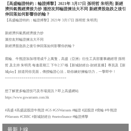
【高盛輪證特約：輪證搏擊】2021年 3月17日 孫明哲 朱明亮| 新經
濟抖氣舊經濟接力炒 滙控友邦輪證揀法大不同 新經濟股急跌之後引
伸回落如何影響你的輪？
【高盛輪證特約：輪證搏擊】2021年 3月17日 孫明哲 朱明亮|
新經濟抖氣舊經濟接力炒
滙控友邦輪證揀法大不同
新經濟股急跌之後引伸回落如何影響你的輪？
窩輪、牛熊證加加埋埋成千上萬隻，高盛（亞洲）衍生工具部董事總經理 孫明
哲 及主持 朱明亮 每逢星期三 下午2:37 喺【新城財經台-財經直播】專頁及【新
城play】頻道同你見面，傳授輪證心法，助你練好揀輪功力，一擊即中！
==============================
想了解更多輪證技巧及市場資訊？即上高盛網站
https://www.gswarrants.com.hk
#高盛 #高盛認股證牛熊證 #GS #GSWarrants #輪證 #認股證 #窩輪 #牛熊證
#Warrants #CBBC #新城財經台 #metrofinance #輪證搏擊
最新上線