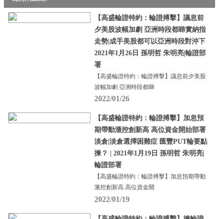
【高盛輪證特約：輪證搏擊】議息前
夕美股波幅加劇 亞洲時段都睇實納指
走勢|成手美股都可以亞洲時段對沖下
2021年1月26日 孫明哲 朱明亮|輪證部
署
【高盛輪證特約：輪證搏擊】議息前夕美股
波幅加劇 亞洲時段都睇
2022/01/26
【高盛輪證特約：輪證搏擊】加息預
期帶動滙控創新高 高位資金開始部署
淡倉|淡倉選擇困難症 匯豐PUT輪要點
揀？ | 2021年1月19日 孫明哲 朱明亮|
輪證部署
【高盛輪證特約：輪證搏擊】加息預期帶動
滙控創新高 高位資金開
2022/01/19
【高盛輪證特約：輪證搏擊】揀輪證