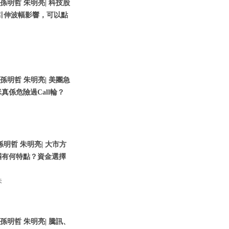
 孫明哲 朱明亮| 科技股
引伸波幅影響，可以點
 孫明哲 朱明亮| 美團急
係危險過Call輪？
孫明哲 朱明亮| 大市方
團有何特點？資金選擇
朱
 孫明哲 朱明亮| 騰訊、