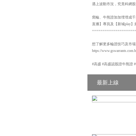
遇上波動市況，究竟科網股
窩輪、牛熊證加加埋埋成千上
直播】專頁及【新城pla
====================
想了解更多輪證技巧及市場
https://www.gswarrants.com.
#高盛 #高盛認股證牛熊證 #GS #
最新上線