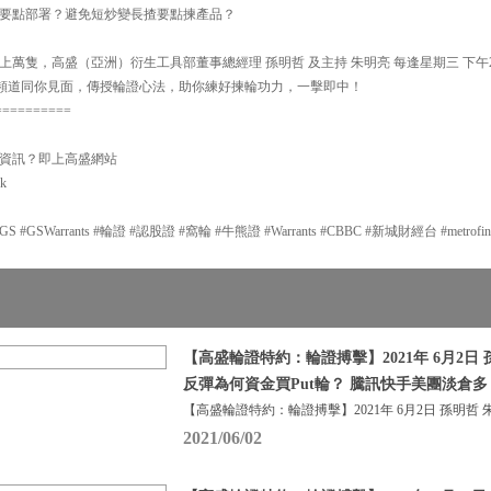
要點部署？避免短炒變長揸要點揀產品？
萬隻，高盛（亞洲）衍生工具部董事總經理 孫明哲 及主持 朱明亮 每逢星期三 下午2:
y】頻道同你見面，傳授輪證心法，助你練好揀輪功力，一擊即中！
==========
資訊？即上高盛網站
hk
GSWarrants #輪證 #認股證 #窩輪 #牛熊證 #Warrants #CBBC #新城財經台 #metrofi
【高盛輪證特約：輪證搏擊】2021年 6月2日 
反彈為何資金買Put輪？ 騰訊快手美團淡倉
【高盛輪證特約：輪證搏擊】2021年 6月2日 孫明哲 
2021/06/02