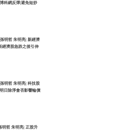
博科網反彈|避免短炒
 孫明哲 朱明亮| 新經濟
新經濟股急跌之後引伸
 孫明哲 朱明亮| 科技股
控明日除淨會否影響輪價
孫明哲 朱明亮| 正股升