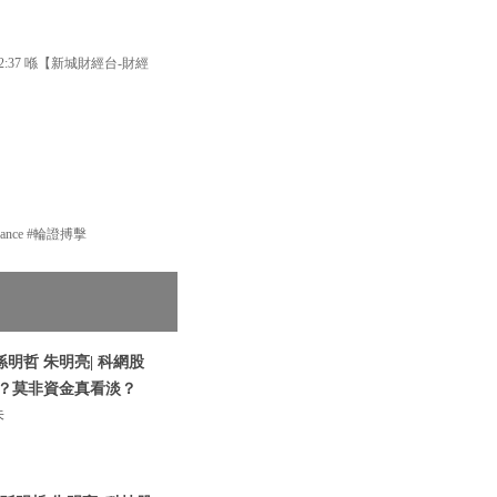
37 喺【新城財經台-財經
nance #輪證搏擊
孫明哲 朱明亮| 科網股
多？莫非資金真看淡？
朱