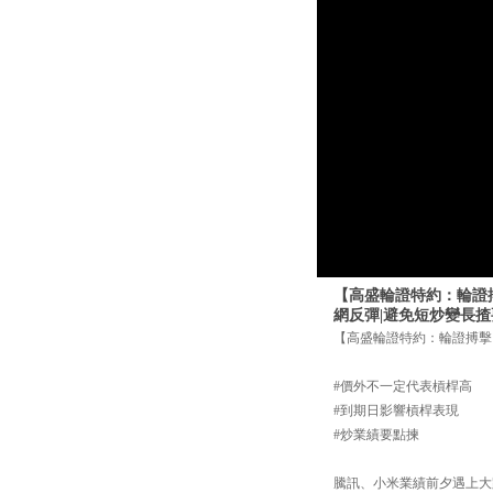
【高盛輪證特約：輪證搏
網反彈|避免短炒變長
【高盛輪證特約：輪證搏擊】20
#價外不一定代表槓桿高
#到期日影響槓桿表現
#炒業績要點揀
騰訊、小米業績前夕遇上大