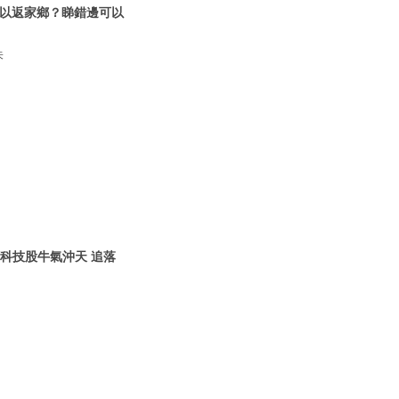
以返家鄉？睇錯邊可以
朱
】
年科技股牛氣沖天 追落