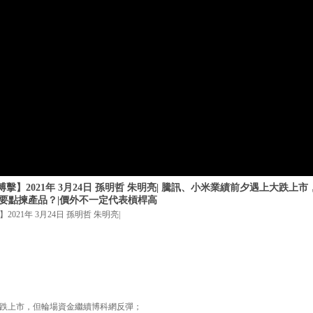
擊】2021年 3月24日 孫明哲 朱明亮| 騰訊、小米業績前夕遇上大跌上
揸要點揀產品？|價外不一定代表槓桿高
21年 3月24日 孫明哲 朱明亮|
跌上市，但輪場資金繼續博科網反彈；