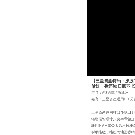
【三星資產特約：揀股問
做好｜美元強 日圓弱 
主持：#林淑敏 #熊麗萍
嘉賓：三星資產運用ETF分
三星資產運用推出多款ETF
輕鬆投資環球頂尖半導體企業；
託ETF #三星亞太高息房地
聯網指數，捕捉內地互聯網+