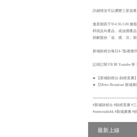
詳細情況可以瀏覽三星資產運用網站：h
逢星期四下午4:30-5:
桿或反向產品，或油價產品
拆解股份「追、揸、沽」策
新城財經台每日4-7點都會同你
記得訂閱 FB 和 Youtube 呀
►【新城財經台-財經直播】Facebook
►【Metro Broadcast 新城廣播有
====================
#新城財經台 #財經直播 #三星資產運
#metroradiohk #新城廣
最新上線