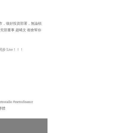
住個市，做好投資部署，無論槓
究部董事 趙晞文 都會幫你
步 Live！！！
o #metrofinance
半導體