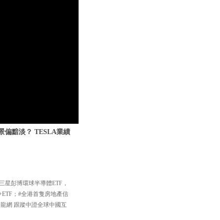
偏黯淡？ TESLA業績
三星彭博環球半導體ETF，
+ETF；#全港首隻房地產信
中國龍網 跟蹤中證全球中國互