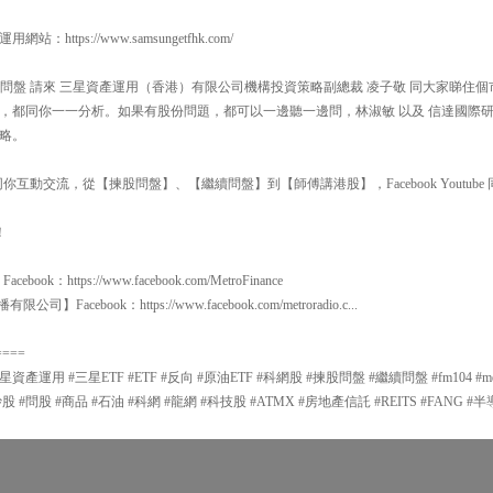
ttps://www.samsungetfhk.com/
00 揀股問盤 請來 三星資產運用（香港）有限公司機構投資策略副總裁 凌子敬 同大家睇
，都同你一一分析。如果有股份問題，都可以一邊聽一邊問，林淑敏 以及 信達國際研
略。
互動交流，從【揀股問盤】、【繼續問盤】到【師傅講港股】，Facebook Youtube 同
！
：https://www.facebook.com/MetroFinance
限公司】Facebook：https://www.facebook.com/metroradio.c...
====
用 #三星ETF #ETF #反向 #原油ETF #科網股 #揀股問盤 #繼續問盤 #fm104 #metroradi
播 #炒股 #問股 #商品 #石油 #科網 #龍網 #科技股 #ATMX #房地產信託 #REITS #FANG #