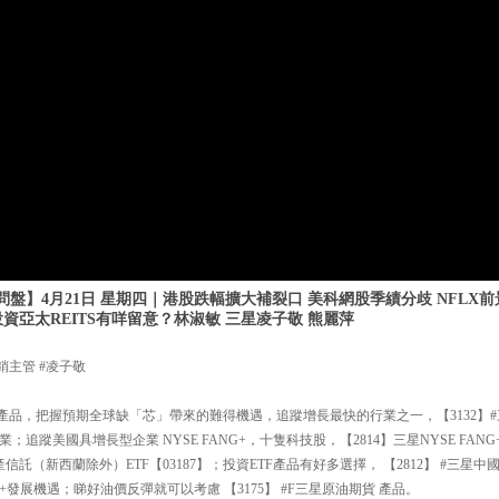
盤】4月21日 星期四｜港股跌幅擴大補裂口 美科網股季績分歧 NFLX前景
投資亞太REITS有咩留意？林淑敏 三星凌子敬 熊麗萍
銷主管 #凌子敬
產品，把握預期全球缺「芯」帶來的難得機遇，追蹤增長最快的行業之一，【3132】#
追蹤美國具增長型企業 NYSE FANG+，十隻科技股，【2814】三星NYSE FANG
產信託（新西蘭除外）ETF【03187】；投資ETF產品有好多選擇， 【2812】 #三星
發展機遇；睇好油價反彈就可以考慮 【3175】 #F三星原油期貨 產品。