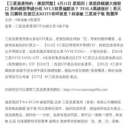
【三星資產特約：揀股問盤】4月21日 星期四｜港股跌幅擴大補裂
口 美科網股季績分歧 NFLX前景偏黯淡？ TESLA業績做好｜美元
強 日圓弱 投資亞太REITS有咩留意？林淑敏 三星凌子敬 熊麗萍
主持：#林淑敏 #熊麗萍
嘉賓：三星資產運用ETF分銷主管 #凌子敬
三星資產運用推出多款ETF產品，把握預期全球缺「芯」帶來的難得機遇，追
蹤增長最快的行業之一，【3132】#三星彭博環球半導體ETF，輕鬆投資環球頂
尖半導體企業；追蹤美國具增長型企業 NYSE FANG+，十隻科技股，【2814】
三星NYSE FANG+ETF；#全港首隻房地產信託ETF #三星亞太高息房地產信託
（新西蘭除外）ETF【03187】；投資ETF產品有好多選擇， 【2812】 #三星中
國龍網 跟蹤中證全球中國互聯網指數，捕捉內地互聯網+發展機遇；睇好油價
反彈就可以考慮 【3175】 #F三星原油期貨 產品。
詳細情況可以瀏覽三星資產運用網站：https://www.samsungetfhk.com/
逢星期四下午4:30-5:00 揀股問盤 請來 三星資產運用（香港）有限公司機構投
資策略副總裁 凌子敬 同大家睇住個市，做好投資部署，無論槓桿或反向產品，
或油價產品，都同你一一分析。如果有股份問題，都可以一邊聽一邊問，林淑
敏 以及 信達國際研究部董事 趙晞文 都會幫你拆解股份「追、揸、沽」策略。