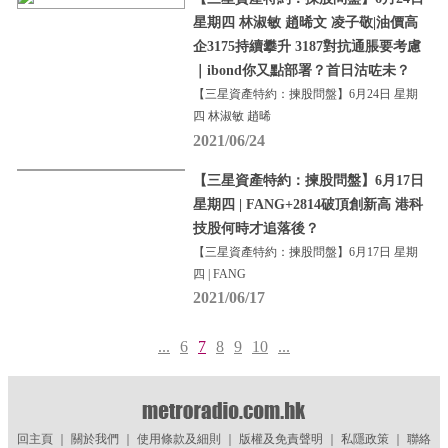
星期四 林淑敏 趙晞文 凌子敬|油價高
企3175持續攀升 3187對抗通脹要考慮
｜ibond你又點部署？首日沽咗未？
【三星資產特約：揀股問盤】6月24日 星期
四 林淑敏 趙晞
2021/06/24
【三星資產特約：揀股問盤】6月17日
星期四 | FANG+2814破頂創新高 港科
技股何時才追落後？
【三星資產特約：揀股問盤】6月17日 星期
四 | FANG
2021/06/17
...
6
7
8
9
10
...
回主頁
｜
關於我們
｜
使用條款及細則
｜
版權及免責聲明
｜
私隱政策
｜
聯絡