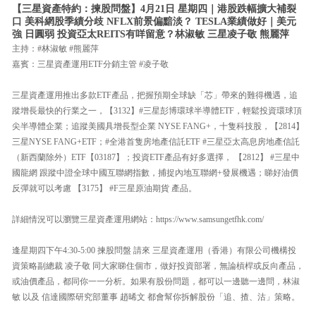
【三星資產特約：揀股問盤】4月21日 星期四｜港股跌幅擴大補裂
口 美科網股季績分歧 NFLX前景偏黯淡？ TESLA業績做好｜美元
強 日圓弱 投資亞太REITS有咩留意？林淑敏 三星凌子敬 熊麗萍
主持：#林淑敏 #熊麗萍
嘉賓：三星資產運用ETF分銷主管 #凌子敬
三星資產運用推出多款ETF產品，把握預期全球缺「芯」帶來的難得機遇，追
蹤增長最快的行業之一，【3132】#三星彭博環球半導體ETF，輕鬆投資環球頂
尖半導體企業；追蹤美國具增長型企業 NYSE FANG+，十隻科技股，【2814】
三星NYSE FANG+ETF；#全港首隻房地產信託ETF #三星亞太高息房地產信託
（新西蘭除外）ETF【03187】；投資ETF產品有好多選擇， 【2812】 #三星中
國龍網 跟蹤中證全球中國互聯網指數，捕捉內地互聯網+發展機遇；睇好油價
反彈就可以考慮 【3175】 #F三星原油期貨 產品。
詳細情況可以瀏覽三星資產運用網站：https://www.samsungetfhk.com/
逢星期四下午4:30-5:00 揀股問盤 請來 三星資產運用（香港）有限公司機構投
資策略副總裁 凌子敬 同大家睇住個市，做好投資部署，無論槓桿或反向產品，
或油價產品，都同你一一分析。如果有股份問題，都可以一邊聽一邊問，林淑
敏 以及 信達國際研究部董事 趙晞文 都會幫你拆解股份「追、揸、沽」策略。