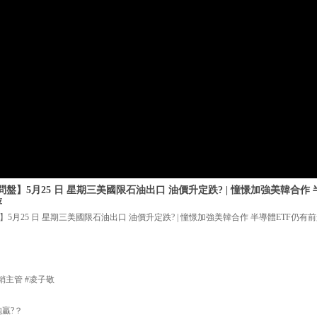
】5月25 日 星期三美國限石油出口 油價升定跌? | 憧憬加強美韓合作 
萍
月25 日 星期三美國限石油出口 油價升定跌? | 憧憬加強美韓合作 半導體ETF仍有前
銷主管 #凌子敬
跑贏?？