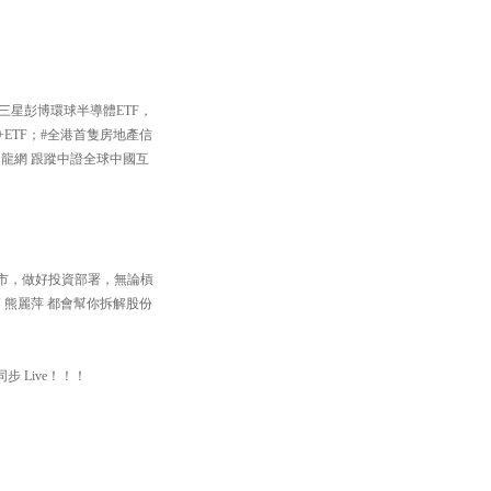
三星彭博環球半導體ETF，
+ETF；#全港首隻房地產信
中國龍網 跟蹤中證全球中國互
住個市，做好投資部署，無論槓
 熊麗萍 都會幫你拆解股份
步 Live！！！