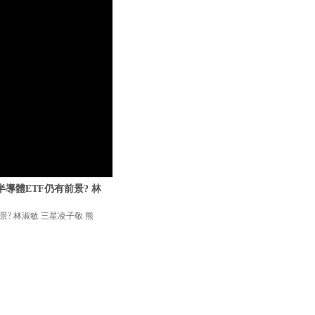
半導體ETF仍有前景? 林
景? 林淑敏 三星凌子敬 熊