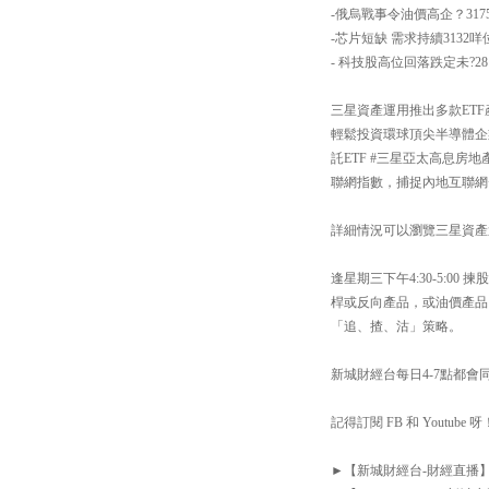
-俄烏戰事令油價高企？31
-芯片短缺 需求持續3132
- 科技股高位回落跌定未?281
三星資產運用推出多款ETF
輕鬆投資環球頂尖半導體企業；
託ETF #三星亞太高息房地
聯網指數，捕捉內地互聯網+
詳細情況可以瀏覽三星資產運用網站：h
逢星期三下午4:30-5:
桿或反向產品，或油價產品
「追、揸、沽」策略。
新城財經台每日4-7點都會同你
記得訂閱 FB 和 Youtube 呀
►【新城財經台-財經直播】Facebook