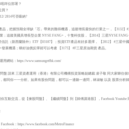
75吼咩位部署？
咩位買？
2/ 2814可否吸納?
產品，把握預期全球缺「芯」帶來的難得機遇，追蹤增長最快的行業之一，【3132】#
追蹤美國具增長型企業 NYSE FANG+，十隻科技股，【2814】三星NYSE FANG
產信託（新西蘭除外）ETF【03187】；投資ETF產品有好多選擇， 【2812】 #三星
發展機遇；睇好油價反彈就可以考慮 【3175】 #F三星原油期貨 產品。
ttps://www.samsungetfhk.com/
00 揀股問盤 請來 三星資產運用（香港）有限公司機構投資策略副總裁 凌子敬 同大家睇
，都同你一一分析。如果有股份問題，都可以一邊聽一邊問，林淑敏 以及 股票分析師
互動交流，從【揀股問盤】、【繼續問盤】到【師傅講港股】，Facebook Youtube 同
！
：https://www.facebook.com/MetroFinance