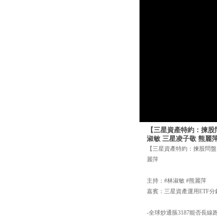
【三星資產特約：揀股問盤
淑敏 三星凌子敬 熊麗
【三星資產特約：揀股問盤】5
麗萍
主持：#林淑敏 #熊麗萍
嘉賓：三星資產運用ETF分
-全球炒通脹3187能否長線