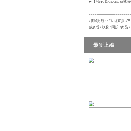
►【Metro Broadcast 新城廣播
====================
#新城財經台 #財經直播 #三星資產運用
城廣播 #炒股 #問股 #商品 #
最新上線