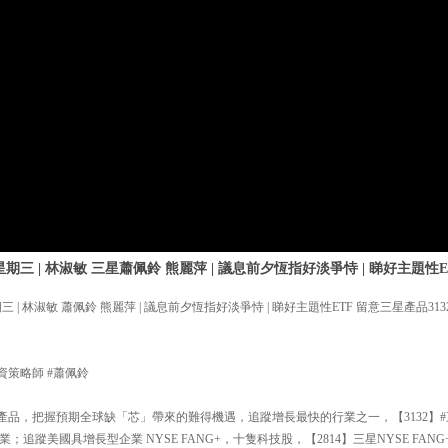
期三 | 林淑敏 三星蕭佩鈴 熊麗萍 | 議息前夕恆指好淡爭恃 | 睇好主題性E
 | 林淑敏 蕭佩鈴 熊麗萍 | 議息前夕恆指好淡爭恃 | 睇好主題性ETF 留意三星產品3132及
資策略師 #蕭佩鈴
產品，把握預期全球缺「芯」帶來的難得機遇，追蹤增長最快的行業之一，【3132】#
追蹤美國具增長型企業 NYSE FANG+，十隻科技股，【2814】三星NYSE FANG