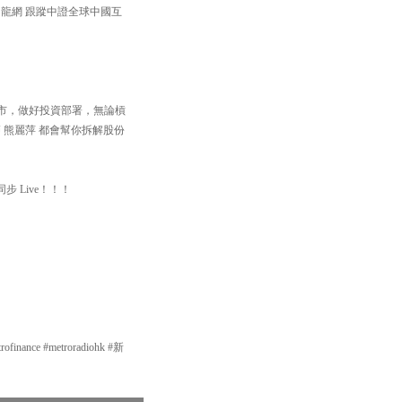
中國龍網 跟蹤中證全球中國互
住個市，做好投資部署，無論槓
 熊麗萍 都會幫你拆解股份
步 Live！！！
nce #metroradiohk #新