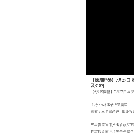
【揀股問盤】7月27日 星
及3187|
【#揀股問盤】7月27日 星期三
主持：#林淑敏 #熊麗萍
嘉賓：三星資產運用ETF投
三星資產運用推出多款ETF
輕鬆投資環球頂尖半導體企業；