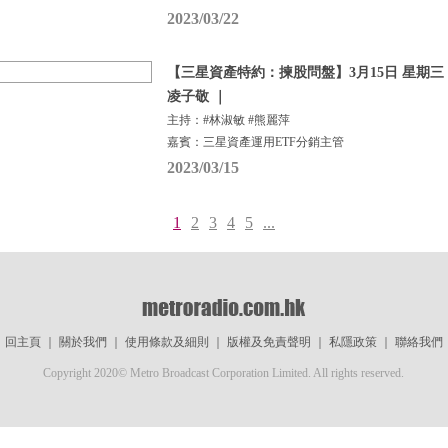
2023/03/22
【三星資產特約：揀股問盤】3月15日 星期三 |
凌子敬 ｜
主持：#林淑敏 #熊麗萍
嘉賓：三星資產運用ETF分銷主管
2023/03/15
1
2
3
4
5
...
回主頁
｜
關於我們
｜
使用條款及細則
｜
版權及免責聲明
｜
私隱政策
｜
聯絡我們
Copyright 2020© Metro Broadcast Corporation Limited. All rights reserved.