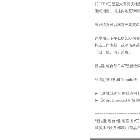
託ETF #三星亞太高息房地
聯網指數，捕捉內地互聯網+
詳細情況可以瀏覽三星資產運用網站：h
逢星期三下午4:30-5:
桿或反向產品，或油價產品
「追、揸、沽」策略。
新城財經台每日4-7點都會同你
記得訂閱 FB 和 Youtube 呀
►【新城財經台-財經直播】Facebook
►【Metro Broadcast 新城廣播
====================
#新城財經台 #財經直播 #三星資產運用
城廣播 #炒股 #問股 #商品 #