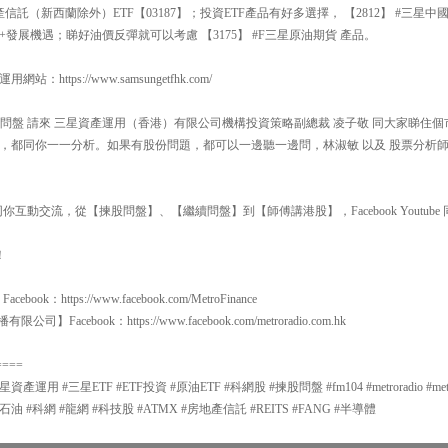
產信託（新西蘭除外）ETF【03187】；投資ETF產品有好多選擇， 【2812】 #三星
發展機遇；睇好油價反彈就可以考慮 【3175】 #F三星原油期貨 產品。
ttps://www.samsungetfhk.com/
00 揀股問盤 請來 三星資產運用（香港）有限公司機構投資策略副總裁 凌子敬 同大家睇
，都同你一一分析。如果有股份問題，都可以一邊聽一邊問，林淑敏 以及 股票分析師
互動交流，從【揀股問盤】、【繼續問盤】到【師傅講港股】，Facebook Youtube 同
！
：https://www.facebook.com/MetroFinance
有限公司】Facebook：https://www.facebook.com/metroradio.com.hk
====
 #三星ETF #ETF投資 #原油ETF #科網股 #揀股問盤 #fm104 #metroradio #metrofina
石油 #科網 #龍網 #科技股 #ATMX #房地產信託 #REITS #FANG #半導體