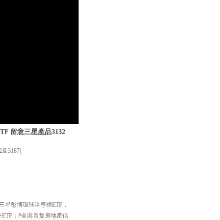
TF 留意三星產品3132
3187|
三星彭博環球半導體ETF，
+ETF；#全港首隻房地產信