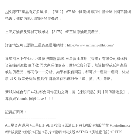
△投資ETF產品有好多選擇，【2812】 #三星中國龍網 跟蹤中證全球中國互聯網
指數，捕捉內地互聯網+發展機遇；
△睇好油價反彈就可以考慮 【3175】 #F三星原油期貨產品。
詳細情況可以瀏覽三星資產運用網站：https://www.samsungetfhk.com/
逢星期三下午4:30-5:00 揀股問盤 請來 三星資產運用（香港）有限公司機構投
資策略副總裁 凌子敬 同大家睇住個市，做好投資部署，無論槓桿或反向產品，
或油價產品，都同你一一分析。如果有股份問題，都可以一邊聽一邊問，林淑
敏 以及 股票分析師 熊麗萍 都會幫你拆解股份「追、揸、沽」策略。
新城財經台每日4-7點都會同你互動交流，從【揀股問盤】到【師傅講港股】，
專頁與Youtube 同步 Live！！！
記得訂閱呀！
========================
#三星資產運用 #三星ETF #ETF投資 #原油ETF #科網股 #揀股問盤 #metrofinance
#新城廣播 #炒股 #石油 #芯片 #龍網 #科技股 #ATMX #房地產信託 #REITS