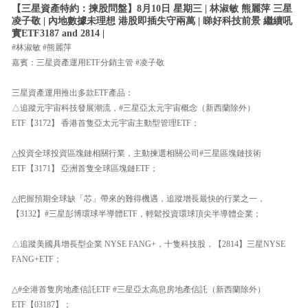
【三星資產特約：揀股問盤】8月10日 星期三 | 林淑敏 熊麗萍 三星
凌子敬 | 內地數據未理想 港股即插失守兩萬 | 睇好科技前景 繼續吼
實ETF3187 and 2814 |
#林淑敏 #熊麗萍
嘉賓：三星資產運用ETF分銷主管 #凌子敬
三星資產運用推出多款ETF產品：
△追蹤元宇宙科技發展潮流，#三星亞太元宇宙概念（新西蘭除外）
ETF【3172】 香港首隻亞太元宇宙主動型管理ETF；
△投資全球投資區塊鏈相關行業，主動揀選相關公司#三星區塊鏈技術
ETF【3171】 亞洲首隻全球區塊鏈ETF；
△把握預期全球缺「芯」帶來的難得機遇，追蹤增長最快的行業之一，
【3132】#三星彭博環球半導體ETF，輕鬆投資環球頂尖半導體企業；
△追蹤美國具增長型企業 NYSE FANG+，十隻科技股，【2814】三星NYSE
FANG+ETF；
△#全港首隻房地產信託ETF #三星亞太高息房地產信託（新西蘭除外）
ETF【03187】；