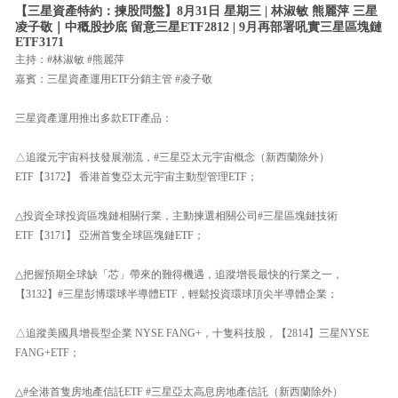
【三星資產特約：揀股問盤】8月31日 星期三 | 林淑敏 熊麗萍 三星
凌子敬｜中穊股抄底 留意三星ETF2812 | 9月再部署吼實三星區塊鏈
ETF3171
主持：#林淑敏 #熊麗萍
嘉賓：三星資產運用ETF分銷主管 #凌子敬
三星資產運用推出多款ETF產品：
△追蹤元宇宙科技發展潮流，#三星亞太元宇宙概念（新西蘭除外）
ETF【3172】 香港首隻亞太元宇宙主動型管理ETF；
△投資全球投資區塊鏈相關行業，主動揀選相關公司#三星區塊鏈技術
ETF【3171】 亞洲首隻全球區塊鏈ETF；
△把握預期全球缺「芯」帶來的難得機遇，追蹤增長最快的行業之一，
【3132】#三星彭博環球半導體ETF，輕鬆投資環球頂尖半導體企業；
△追蹤美國具增長型企業 NYSE FANG+，十隻科技股，【2814】三星NYSE
FANG+ETF；
△#全港首隻房地產信託ETF #三星亞太高息房地產信託（新西蘭除外）