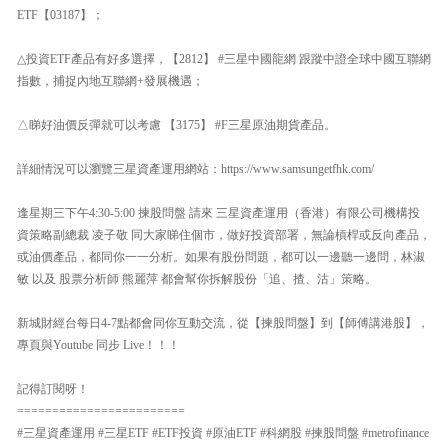
ETF【03187】；
△投資ETF產品有好多選擇，【2812】 #三星中國龍網 跟蹤中證全球中國互聯網
指數，捕捉內地互聯網+發展機遇；
△睇好油價反彈就可以考慮 【3175】 #F三星原油期貨產品。
詳細情況可以瀏覽三星資產運用網站：https://www.samsungetfhk.com/
逢星期三下午4:30-5:00 揀股問盤 請來 三星資產運用（香港）有限公司機構投
資策略副總裁 凌子敬 同大家睇住個市，做好投資部署，無論槓桿或反向產品，
或油價產品，都同你一一分析。如果有股份問題，都可以一邊聽一邊問，林淑
敏 以及 股票分析師 熊麗萍 都會幫你拆解股份「追、揸、沽」策略。
新城財經台每日4-7點都會同你互動交流，從【揀股問盤】到【師傅講港股】，
專頁與Youtube 同步 Live！！！
記得訂閱呀！
========================
#三星資產運用 #三星ETF #ETF投資 #原油ETF #科網股 #揀股問盤 #metrofinance