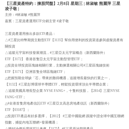
【三星資產特約：揀股問盤】2月8日 星期三 | 林淑敏 熊麗萍 三星
凌子敬 |
主持：#林淑敏 #熊麗萍
嘉賓：三星資產運用ETF分銷主管 #凌子敬
三星資產運用推出多款ETF產品：
△#三星比特幣期貨主動型ETF【3135】幫你用便利的投資渠道參與虛擬資產有
關投資
△追蹤元宇宙科技發展潮流，#三星亞太元宇宙概念（新西蘭除外）
ETF【3172】 香港首隻亞太元宇宙主動型管理ETF；
△投資全球投資區塊鏈相關行業，主動揀選相關公司#三星區塊鏈技術
ETF【3171】 亞洲首隻全球區塊鏈ETF；
△把握預期全球缺「芯」帶來的難得機遇，追蹤增長最快的行業之一，
【3132】#三星彭博環球半導體ETF，輕鬆投資環球頂尖半導體企業；
△追蹤美國具增長型企業 NYSE FANG+，十隻科技股，【2814】三星NYSE
FANG+ETF；
△#全港首隻房地產信託ETF #三星亞太高息房地產信託（新西蘭除外）
ETF【03187】；
△投資ETF產品有好多選擇，【2812】 #三星中國龍網 跟蹤中證全球中國互聯網
指數，捕捉內地互聯網+發展機遇；
△睇好油價反彈就可以考慮 【3175】 #F三星原油期貨產品。