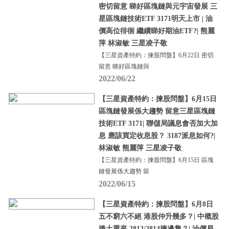
密切留意 睇好區塊鏈與元宇宙發展 三
星區塊鏈技術ETF 3171明天上市 | 油
價高位徘徊 繼續睇好期油ETF?| 熊麗
萍 林淑敏 三星凌子敬
【三星資產特約：揀股問盤】6月22日 密切
留意 睇好區塊鏈與
2022/06/22
【三星資產特約：揀股問盤】6月15日
區塊鏈發展係大趨勢 留意三星區塊鏈
技術ETF 3171| 聯儲局議息會否加大加
息 應該買定收息股？ 3187派息如何?|
林淑敏 熊麗萍 三星凌子敬
【三星資產特約：揀股問盤】6月15日 區塊
鏈發展係大趨勢 留
2022/06/15
【三星資產特約：揀股問盤】6月8日
五不窮六不絕 港股仲升幾多？| 中概股
捲土重來 2812/2814揀邊隻？| 油價易