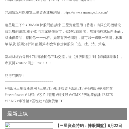
詳細情況可以瀏覽三星資產運用網站：https://www.samsungetfhk.com/
逢星期三下午4:30-5:00 揀股問盤 請來 三星資產運用（香港）有限公司機構投
資策略副總裁 凌子敬 同大家睇住個市，做好投資部署，無論槓桿或反向產品，
或油價產品，都同你一一分析。如果有股份問題，都可以一邊聽一邊問，林淑
敏 以及 股票分析師 熊麗萍 都會幫你拆解股份「追、揸、沽」策略。
新城財經台每日4-7點都會同你互動交流，從【揀股問盤】到【師傅講港股】，
專頁與Youtube 同步 Live！！！
記得訂閱呀！
========================
#港股 #三星資產運用 #三星ETF #ETF投資 #原油ETF #科網股 #揀股問盤
#metrofinance # #石油 #芯片 #龍網 #科技股 #ATMX #房地產信託 #REITS
#FANG #半導體 #區塊鏈 #虛擬貨幣ETF
最新上線
【三星資產特約：揀股問盤】6月22日