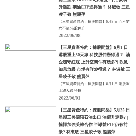
升難跌 期油ETF追得過？ 林淑敏 三星
凌子敬 熊麗萍
【三星資產特約：揀股問盤】6月8 日 五不窮
六不絕 港股仲升
2022/06/08
【三星資產特約：揀股問盤】6月1 日
港股重上50天線 科技股仲撈得過？| 油
企穩守紅底 上升空間仲有幾多?| 吹風
加息放緩 市場有咩炒得過？ 林淑敏 三
星凌子敬 熊麗萍
【三星資產特約：揀股問盤】6月1 日 港股重
上50天線 科技
2022/06/01
【三星資產特約：揀股問盤】5月25 日
星期三美國限石油出口 油價升定跌? |
憧憬加強美韓合作 半導體ETF仍有前
景? 林淑敏 三星凌子敬 熊麗萍