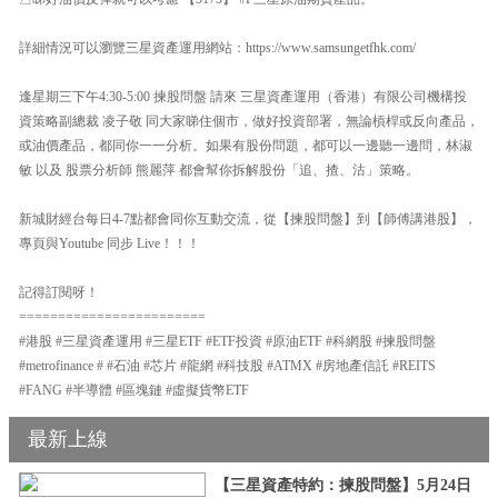
詳細情況可以瀏覽三星資產運用網站：https://www.samsungetfhk.com/
逢星期三下午4:30-5:00 揀股問盤 請來 三星資產運用（香港）有限公司機構投
資策略副總裁 凌子敬 同大家睇住個市，做好投資部署，無論槓桿或反向產品，
或油價產品，都同你一一分析。如果有股份問題，都可以一邊聽一邊問，林淑
敏 以及 股票分析師 熊麗萍 都會幫你拆解股份「追、揸、沽」策略。
新城財經台每日4-7點都會同你互動交流，從【揀股問盤】到【師傅講港股】，
專頁與Youtube 同步 Live！！！
記得訂閱呀！
========================
#港股 #三星資產運用 #三星ETF #ETF投資 #原油ETF #科網股 #揀股問盤
#metrofinance # #石油 #芯片 #龍網 #科技股 #ATMX #房地產信託 #REITS
#FANG #半導體 #區塊鏈 #虛擬貨幣ETF
最新上線
【三星資產特約：揀股問盤】5月24日