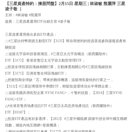
【三星資產特約：揀股問盤】2月15日 星期三 | 林淑敏 熊麗萍 三星
凌子敬 ｜
主持：#林淑敏 #熊麗萍
嘉賓：三星資產運用ETF分銷主管 #凌子敬
三星資產運用推出多款ETF產品：
△#三星比特幣期貨主動型ETF【3135】幫你用便利的投資渠道參與虛擬資產有
關投資
△追蹤元宇宙科技發展潮流，#三星亞太元宇宙概念（新西蘭除外）
ETF【3172】 香港首隻亞太元宇宙主動型管理ETF；
△投資全球投資區塊鏈相關行業，主動揀選相關公司#三星區塊鏈技術
ETF【3171】 亞洲首隻全球區塊鏈ETF；
△把握預期全球缺「芯」帶來的難得機遇，追蹤增長最快的行業之一，
【3132】#三星彭博環球半導體ETF，輕鬆投資環球頂尖半導體企業；
△追蹤美國具增長型企業 NYSE FANG+，十隻科技股，【2814】三星NYSE
FANG+ETF；
△#全港首隻房地產信託ETF #三星亞太高息房地產信託（新西蘭除外）
ETF【03187】；
△投資ETF產品有好多選擇，【2812】 #三星中國龍網 跟蹤中證全球中國互聯網
指數，捕捉內地互聯網+發展機遇；
△睇好油價反彈就可以考慮 【3175】 #F三星原油期貨產品。