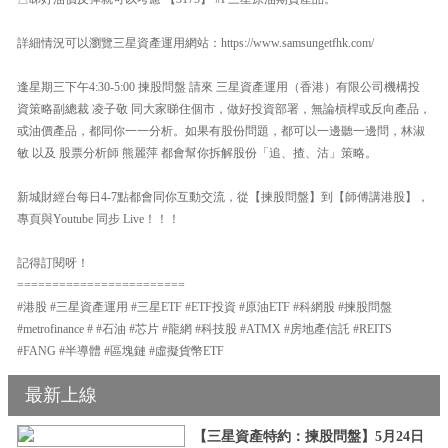
詳細情況可以瀏覽三星資產運用網站：https://www.samsungetfhk.com/
逢星期三下午4:30-5:00 揀股問盤 請來 三星資產運用（香港）有限公司機構投
資策略副總裁 凌子敬 同大家睇住個市，做好投資部署，無論槓桿或反向產品，
或油價產品，都同你一一分析。如果有股份問題，都可以一邊聽一邊問，林淑
敏 以及 股票分析師 熊麗萍 都會幫你拆解股份「追、揸、沽」策略。
新城財經台每日4-7點都會同你互動交流，從【揀股問盤】到【師傅講港股】，
專頁與Youtube 同步 Live！！！
記得訂閱呀！
========================
#港股 #三星資產運用 #三星ETF #ETF投資 #原油ETF #科網股 #揀股問盤
#metrofinance # #石油 #芯片 #龍網 #科技股 #ATMX #房地產信託 #REITS
#FANG #半導體 #區塊鏈 #虛擬貨幣ETF
最新上線
【三星資產特約：揀股問盤】5月24日