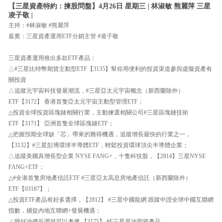
【三星資產特約：揀股問盤】4月26日 星期三 | 林淑敏 熊麗萍 三星
凌子敬 |
主持：#林淑敏 #熊麗萍
嘉賓：三星資產運用ETF分銷主管 #凌子敬
三星資產運用推出多款ETF產品：
△#三星比特幣期貨主動型ETF【3135】幫你用便利的投資渠道參與虛擬資產有
關投資
△追蹤元宇宙科技發展潮流，#三星亞太元宇宙概念（新西蘭除外）
ETF【3172】 香港首隻亞太元宇宙主動型管理ETF；
△投資全球投資區塊鏈相關行業，主動揀選相關公司#三星區塊鏈技術
ETF【3171】 亞洲首隻全球區塊鏈ETF；
△把握預期全球缺「芯」帶來的難得機遇，追蹤增長最快的行業之一，
【3132】#三星彭博環球半導體ETF，輕鬆投資環球頂尖半導體企業；
△追蹤美國具增長型企業 NYSE FANG+，十隻科技股，【2814】三星NYSE
FANG+ETF；
△#全港首隻房地產信託ETF #三星亞太高息房地產信託（新西蘭除外）
ETF【03187】；
△投資ETF產品有好多選擇，【2812】 #三星中國龍網 跟蹤中證全球中國互聯網
指數，捕捉內地互聯網+發展機遇；
△睇好油價反彈就可以考慮 【3175】 #F三星原油期貨產品。