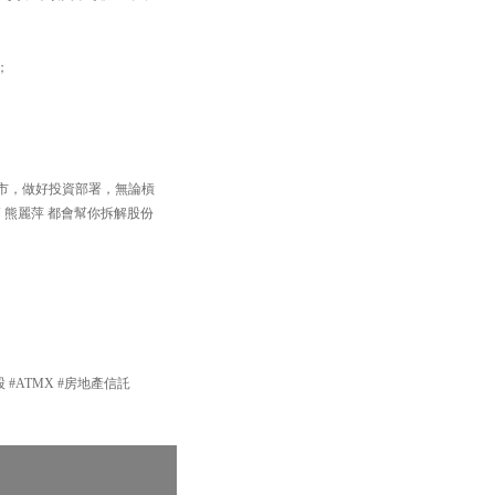
；
住個市，做好投資部署，無論槓
 熊麗萍 都會幫你拆解股份
技股 #ATMX #房地產信託