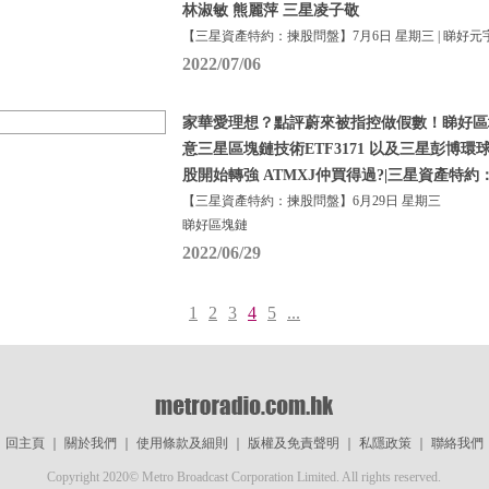
林淑敏 熊麗萍 三星凌子敬
【三星資產特約：揀股問盤】7月6日 星期三 | 睇好元
2022/07/06
家華愛理想？點評蔚來被指控做假數！睇好區
意三星區塊鏈技術ETF3171 以及三星彭博環球半
股開始轉強 ATMXJ仲買得過?|三星資產特約
【三星資產特約：揀股問盤】6月29日 星期三
睇好區塊鏈
2022/06/29
1
2
3
4
5
...
回主頁
｜
關於我們
｜
使用條款及細則
｜
版權及免責聲明
｜
私隱政策
｜
聯絡我們
Copyright 2020© Metro Broadcast Corporation Limited. All rights reserved.