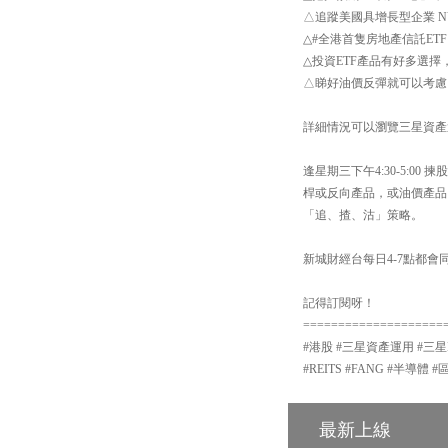
△追蹤美國具增長型企業 NYS
△#全港首隻房地產信託ETF
△投資ETF產品有好多選擇
△睇好油價反彈就可以考慮 【
詳細情況可以瀏覽三星資產運用網站：h
逢星期三下午4:30-5:
桿或反向產品，或油價產品
「追、揸、沽」策略。
新城財經台每日4-7點都會同
記得訂閱呀！
====================
#港股 #三星資產運用 #三星ETF
#REITS #FANG #半導體 
最新上線