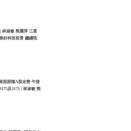
 林淑敏 熊麗萍 三星
 睇好科技前景 繼續吼
 港股跟隨A股走勢 午後
75及3171 | 林淑敏 熊