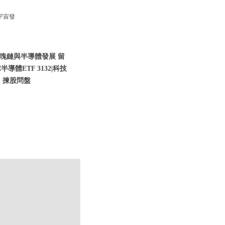
宇宙發
塊鏈與半導體發展 留
導體ETF 3132|科技
：揀股問盤