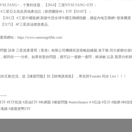
E FANG+，十隻科技股，【2814】三星NYSE FANG+ETF；
 #三星亞太高息房地產信託（新西蘭除外）ETF【03187】；
，【2812】 #三星中國龍網 跟蹤中證全球中國互聯網指數，捕捉內地互聯網+發展機遇
3175】 #F三星原油期貨產品。
ttps://www.samsungetfhk.com/
00 揀股問盤 請來 三星資產運用（香港）有限公司機構投資策略副總裁 凌子敬 同大家睇
，都同你一一分析。如果有股份問題，都可以一邊聽一邊問，林淑敏 以及 股票分析師
你互動交流，從【揀股問盤】到【師傅講港股】，專頁與Youtube 同步 Live！！！
====
 #ETF投資 #原油ETF #科網股 #揀股問盤 #metrofinance # #石油 #芯片 #龍網 #科
#區塊鏈 #虛擬貨幣ETF