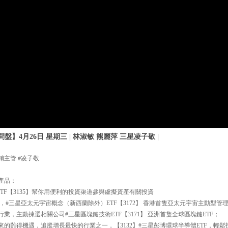
】4月26日 星期三 | 林淑敏 熊麗萍 三星凌子敬 |
銷主管 #凌子敬
產品：
TF【3135】幫你用便利的投資渠道參與虛擬資產有關投資
#三星亞太元宇宙概念（新西蘭除外）ETF【3172】 香港首隻亞太元宇宙主動型管理
業，主動揀選相關公司#三星區塊鏈技術ETF【3171】 亞洲首隻全球區塊鏈ETF；
來的難得機遇，追蹤增長最快的行業之一，【3132】#三星彭博環球半導體ETF，輕