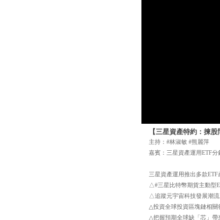
【三星資產特約：揀股問盤
主持：#林淑敏 #熊麗萍
嘉賓：三星資產運用ETF分
三星資產運用推出多款ETF
△#三星比特幣期貨主動型E
△追蹤元宇宙科技發展潮流，
△投資全球投資區塊鏈相關行
△把握預期全球缺「芯」帶