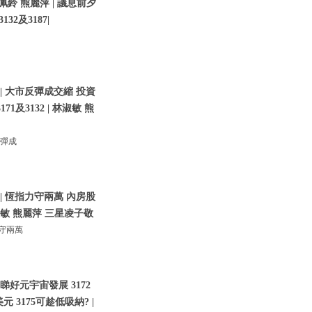
佩鈴 熊麗萍 | 議息前夕
2及3187|
| 大市反彈成交縮 投資
及3132 | 林淑敏 熊
反彈成
| 恆指力守兩萬 內房股
林淑敏 熊麗萍 三星凌子敬
力守兩萬
睇好元宇宙發展 3172
 3175可趁低吸納? |