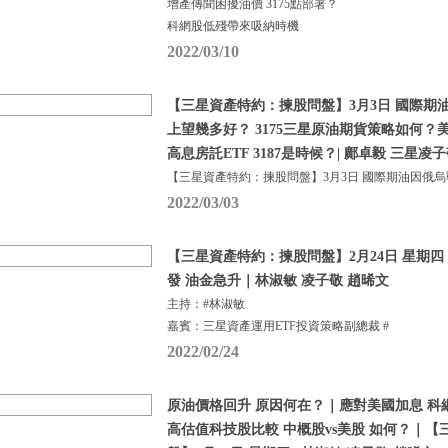
增產傳聞困擾油價 3175點部署？
科網股低殘帶來吸納時機
2022/03/10
【三星資產特約：揀股問盤】3月3日 國際期
上望幾多好？ 3175三星原油期貨策略如何？
高息房託ETF 3187是時候？| 鄺卓毅 三星凌
【三星資產特約：揀股問盤】3月3日 國際期油因俄
2022/03/03
【三星資產特約：揀股問盤】2月24日 星期四
發 油金急升｜林淑敏 凌子敬 趙晞文
主持：#林淑敏
嘉賓：三星資產運用ETF投資策略副總裁 #
2022/02/24
原油價格回升 原因何在？｜應對美國加息 科
高估值科技股比較 中概股vs美股 如何？｜