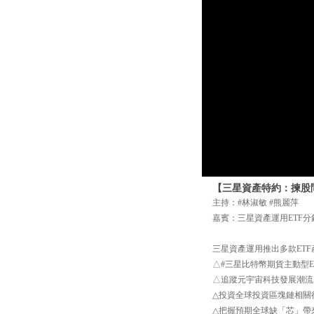
【三星資產特約：揀股問盤
主持：#林淑敏 #熊麗萍
嘉賓：三星資產運用ETF分
三星資產運用推出多款ETF
△#三星比特幣期貨主動型E
△追蹤元宇宙科技發展潮流，
△投資全球投資區塊鏈相關行
△把握預期全球缺「芯」帶