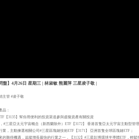
】4月26日 星期三 | 林淑敏 熊麗萍 三星凌子敬 |
銷主管 #凌子敬
產品：
TF【3135】幫你用便利的投資渠道參與虛擬資產有關投資
#三星亞太元宇宙概念（新西蘭除外）ETF【3172】 香港首隻亞太元宇宙主動型管理
業，主動揀選相關公司#三星區塊鏈技術ETF【3171】 亞洲首隻全球區塊鏈ETF；
來的難得機遇，追蹤增長最快的行業之一，【3132】#三星彭博環球半導體ETF，輕