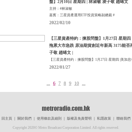
盤】2月10日 星期四 | 林淑敏 凌子敬 趙晞文
主持：#林淑敏
嘉賓：三星資產運用ETF投資策略副總裁 #
2022/02/10
【三星資產特約：揀股問盤】1月27日 星期四 
拖累大市急跌 原油期貨創近年新高 3175能否
子敬 趙晞文 |
【三星資產特約：揀股問盤】1月27日 星期四 |美加
2022/01/27
...
6
7
8
9
10
...
回主頁
｜
關於我們
｜
使用條款及細則
｜
版權及免責聲明
｜
私隱政策
｜
聯絡我們
Copyright 2020© Metro Broadcast Corporation Limited. All rights reserved.