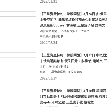
2022/03/31
【三星資產特約：揀股問盤】3月24日 |油價重
上升空間？| 騰訊業績遜預期會否影響2812三星龍
派息最新Update | 林淑敏 三星凌子敬 趙晞文
油價重燃升勢 3175仲有幾多上升空間？
中概科網股回暖 騰
2022/03/24
【三星資產特約：揀股問盤】3月17日 中概股
｜俄烏講點數 油價又回升？|林淑敏 趙晞文 
主持：#林淑敏 #趙晞文
嘉賓：三星資產運用ETF投資策略
2022/03/17
【三星資產特約：揀股問盤】3月10日 星期四
3175點部署？ 科網股低殘帶來吸納時機 前景如
況update| 林淑敏 三星凌子敬 趙晞文