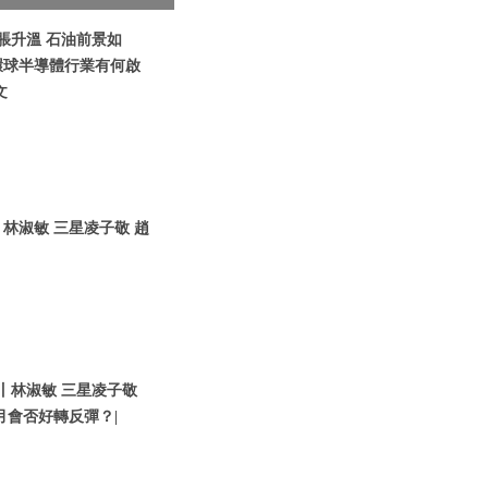
脹升溫 石油前景如
環球半導體行業有何啟
文
林淑敏 三星凌子敬 趙
丨林淑敏 三星凌子敬
4月會否好轉反彈？|