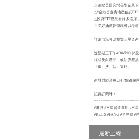
△追蹤美國具增長型企業 NYS
△#全港首隻房地產信託ETF
△投資ETF產品有好多選擇
△睇好油價反彈就可以考慮 【
詳細情況可以瀏覽三星資產運用網站：h
逢星期三下午4:30-5:
桿或反向產品，或油價產品
「追、揸、沽」策略。
新城財經台每日4-7點都會同
記得訂閱呀！
====================
#港股 #三星資產運用 #三星ETF
#REITS #FANG #半導體 
最新上線