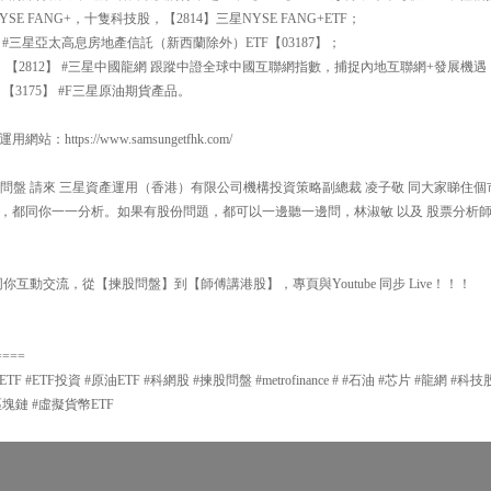
E FANG+，十隻科技股，【2814】三星NYSE FANG+ETF；
 #三星亞太高息房地產信託（新西蘭除外）ETF【03187】；
，【2812】 #三星中國龍網 跟蹤中證全球中國互聯網指數，捕捉內地互聯網+發展機遇
3175】 #F三星原油期貨產品。
ttps://www.samsungetfhk.com/
00 揀股問盤 請來 三星資產運用（香港）有限公司機構投資策略副總裁 凌子敬 同大家睇
，都同你一一分析。如果有股份問題，都可以一邊聽一邊問，林淑敏 以及 股票分析師
你互動交流，從【揀股問盤】到【師傅講港股】，專頁與Youtube 同步 Live！！！
====
 #ETF投資 #原油ETF #科網股 #揀股問盤 #metrofinance # #石油 #芯片 #龍網 #科
#區塊鏈 #虛擬貨幣ETF