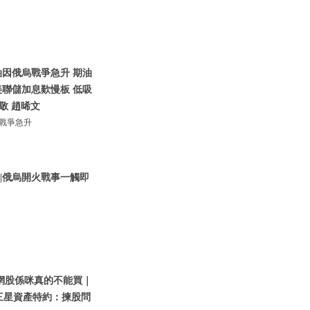
油因俄烏戰爭急升 期油
美聯儲加息歎慢板 低吸
子敬 趙晞文
烏戰爭急升
 |俄烏開火戰事一觸即
網股係咪真的不能買｜
【三星資產特約：揀股問