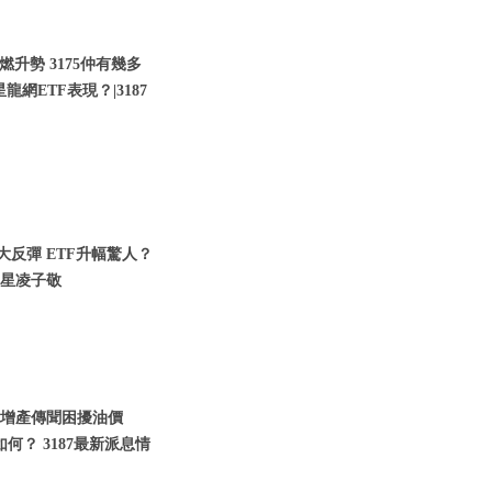
燃升勢 3175仲有幾多
網ETF表現？|3187
大反彈 ETF升幅驚人？
三星凌子敬
 增產傳聞困擾油價
何？ 3187最新派息情