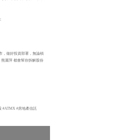
；
住個市，做好投資部署，無論槓
 熊麗萍 都會幫你拆解股份
技股 #ATMX #房地產信託