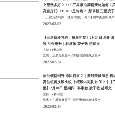
上望幾多好？ 3175三星原油期貨策略如何？
高息房託ETF 3187是時候？| 鄺卓毅 三星凌
【三星資產特約：揀股問盤】3月3日 國際期油因俄
2022/03/03
【三星資產特約：揀股問盤】2月24日 星期四
發 油金急升｜林淑敏 凌子敬 趙晞文
主持：#林淑敏
嘉賓：三星資產運用ETF投資策略副總裁 #
2022/02/24
原油價格回升 原因何在？｜應對美國加息 科
高估值科技股比較 中概股vs美股 如何？｜
盤】2月10日 星期四 | 林淑敏 凌子敬 趙晞文
主持：#林淑敏
嘉賓：三星資產運用ETF投資策略副總裁 #
2022/02/10