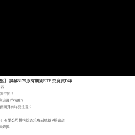
盤】 詳解3175原有期貨ETF 究竟買D咩
期四
彈空間？
究竟追蹤咩指數？
價回升有咩要注意？
港）有限公司機構投資策略副總裁 #楊書超
陳錦興