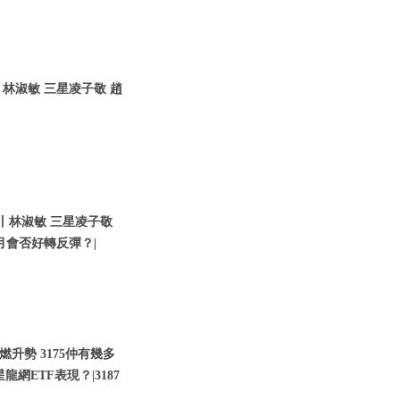
林淑敏 三星凌子敬 趙
丨林淑敏 三星凌子敬
4月會否好轉反彈？|
燃升勢 3175仲有幾多
網ETF表現？|3187