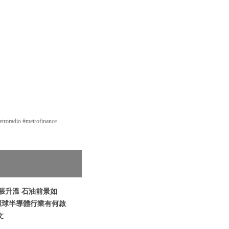
o #metrofinance
脹升溫 石油前景如
環球半導體行業有何啟
文