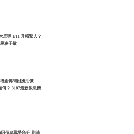
大反彈 ETF升幅驚人？
三星凌子敬
 增產傳聞困擾油價
何？ 3187最新派息情
油因俄烏戰爭急升 期油