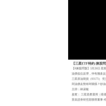
【三星ETF特約:揀股問
【#揀股問盤】3月26日 星
油價低位反彈，仲有幾多反
三星原油期貨（03175） 
同油價走勢有咩關係？炒油
主持：林淑敏
嘉賓： 三星資產運用（香
英皇證券研究部聯席董事 #