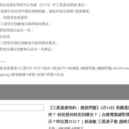
好油價反彈就可以考慮 【3175】 #F三星原油期貨 產品；
國龍網 跟蹤中證全球中國互聯網指數，捕捉內地互聯網+發展機遇。
，同樣有其他選擇，
指 為三星恆生指數每日槓桿兩倍產品；
 為三星恆指每日反向一倍；
以留意
指 為三星恆生國企指數每日槓桿兩倍產品；
 為三星恆生國企指數每日反向一倍產品；
====
用 #三星ETF #ETF #反向 #原油ETF #科網股 #揀股問盤 #繼續問盤 #fm104 #metroradi
adiohongkong #新城廣播 #港股 #炒股 #問股 #石油
【三星資產特約：揀股問盤】4月14日 美國通
何？ 科技股何時見到曙光？｜台積電業績對
示？咩位買3132？｜林淑敏 三星凌子敬 趙晞
主持：#林淑敏 #趙晞文