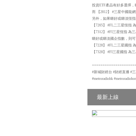
投資ETF產品有好多選擇，睇
而 【2812】 #三星中
另外，如果睇好或睇淡恆指
【7205】 #FL二三星恆
【7312】 #FI三星恆指
睇好或睇淡國企指數，則可
【7228】 #FL二三星國
【7328】 #FI三星國指
====================
#新城財經台 #財經直播 #三星資產運
#metroradiohk #metror
最新上線