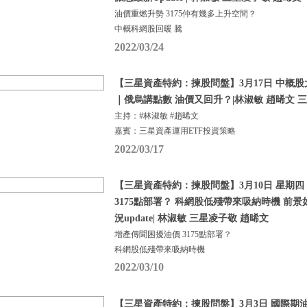
油價重燃升勢 3175仲有幾多上升空間？
中概科網股回暖 騰
2022/03/24
【三星資產特約：揀股問盤】3月17日 中概股
｜俄烏講點數 油價又回升？|林淑敏 趙晞文 
主持：#林淑敏 #趙晞文
嘉賓：三星資產運用ETF投資策略
2022/03/17
【三星資產特約：揀股問盤】3月10日 星期四
3175點部署？ 科網股低殘帶來吸納時機 前景如
況update| 林淑敏 三星凌子敬 趙晞文
增產傳聞困擾油價 3175點部署？
科網股低殘帶來吸納時機
2022/03/10
【三星資產特約：揀股問盤】3月3日 國際期