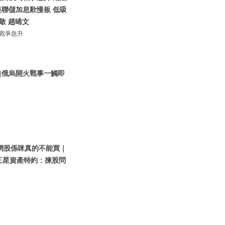
美聯儲加息歎慢板 低吸
子敬 趙晞文
烏戰爭急升
 |俄烏開火戰事一觸即
網股係咪真的不能買｜
【三星資產特約：揀股問