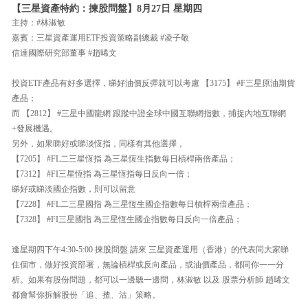
【三星資產特約：揀股問盤】8月27日 星期四
主持：#林淑敏
嘉賓：三星資產運用ETF投資策略副總裁 #凌子敬
信達國際研究部董事 #趙晞文
投資ETF產品有好多選擇，睇好油價反彈就可以考慮 【3175】 #F三星原油期貨
產品；
而 【2812】 #三星中國龍網 跟蹤中證全球中國互聯網指數，捕捉內地互聯網
+發展機遇。
另外，如果睇好或睇淡恆指，同樣有其他選擇，
【7205】 #FL二三星恆指 為三星恆生指數每日槓桿兩倍產品；
【7312】 #FI三星恆指 為三星恆指每日反向一倍；
睇好或睇淡國企指數，則可以留意
【7228】 #FL二三星國指 為三星恆生國企指數每日槓桿兩倍產品；
【7328】 #FI三星國指 為三星恆生國企指數每日反向一倍產品；
逢星期四下午4:30-5:00 揀股問盤 請來 三星資產運用（香港）的代表同大家睇
住個市，做好投資部署，無論槓桿或反向產品，或油價產品，都同你一一分
析。如果有股份問題，都可以一邊聽一邊問，林淑敏 以及 股票分析師 趙晞文
都會幫你拆解股份「追、揸、沽」策略。