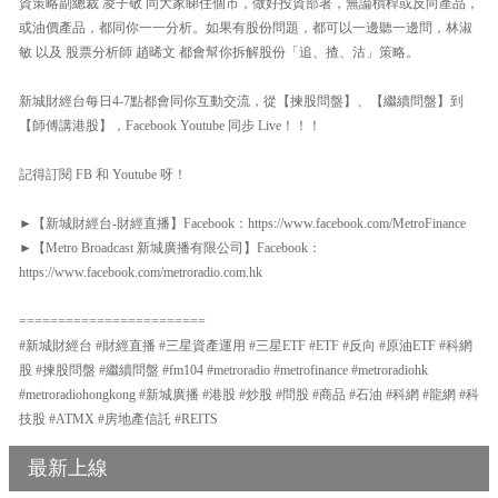
資策略副總裁 凌子敬 同大家睇住個市，做好投資部署，無論槓桿或反向產品，
或油價產品，都同你一一分析。如果有股份問題，都可以一邊聽一邊問，林淑
敏 以及 股票分析師 趙晞文 都會幫你拆解股份「追、揸、沽」策略。
新城財經台每日4-7點都會同你互動交流，從【揀股問盤】、【繼續問盤】到
【師傅講港股】，Facebook Youtube 同步 Live！！！
記得訂閱 FB 和 Youtube 呀！
►【新城財經台-財經直播】Facebook：https://www.facebook.com/MetroFinance
►【Metro Broadcast 新城廣播有限公司】Facebook：
https://www.facebook.com/metroradio.com.hk
========================
#新城財經台 #財經直播 #三星資產運用 #三星ETF #ETF #反向 #原油ETF #科網
股 #揀股問盤 #繼續問盤 #fm104 #metroradio #metrofinance #metroradiohk
#metroradiohongkong #新城廣播 #港股 #炒股 #問股 #商品 #石油 #科網 #龍網 #科
技股 #ATMX #房地產信託 #REITS
最新上線