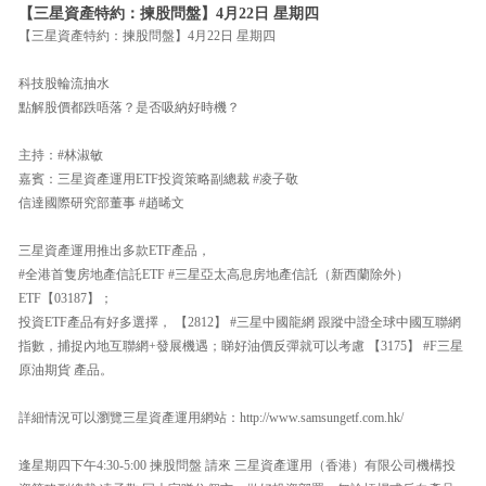
【三星資產特約：揀股問盤】4月22日 星期四
【三星資產特約：揀股問盤】4月22日 星期四
科技股輪流抽水
點解股價都跌唔落？是否吸納好時機？
主持：#林淑敏
嘉賓：三星資產運用ETF投資策略副總裁 #凌子敬
信達國際研究部董事 #趙晞文
三星資產運用推出多款ETF產品，
#全港首隻房地產信託ETF #三星亞太高息房地產信託（新西蘭除外）
ETF【03187】；
投資ETF產品有好多選擇， 【2812】 #三星中國龍網 跟蹤中證全球中國互聯網
指數，捕捉內地互聯網+發展機遇；睇好油價反彈就可以考慮 【3175】 #F三星
原油期貨 產品。
詳細情況可以瀏覽三星資產運用網站：http://www.samsungetf.com.hk/
逢星期四下午4:30-5:00 揀股問盤 請來 三星資產運用（香港）有限公司機構投