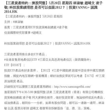
【三星資產特約：揀股問盤】5月20日 星期四 林淑敏 趙晞文 凌子
敬| 科技股業績理想 是否可以低吸2812？｜投資FANNG+ 認識
2814.HK
【三星資產特約：揀股問盤】5月20日 星期四
主持：#林淑敏
嘉賓：三星資產運用ETF投資策略副總裁 #凌子敬
信達國際研究部董事 #趙晞文
科技股業績理想 是否可以低吸2812？｜投資FANNG+ 認識2814.HK
三星資產運用推出多款ETF產品，
#全港首隻房地產信託ETF #三星亞太高息房地產信託（新西蘭除外）
ETF【03187】；
投資ETF產品有好多選擇， 【2812】 #三星中國龍網 跟蹤中證全球中國互聯網
指數，捕捉內地互聯網+發展機遇；睇好油價反彈就可以考慮 【3175】 #F三星
原油期貨 產品。
詳細情況可以瀏覽三星資產運用網站：http://www.samsungetfhk.com/
逢星期四下午4:30-5:00 揀股問盤 請來 三星資產運用（香港）有限公司機構投
資策略副總裁 凌子敬 同大家睇住個市，做好投資部署，無論槓桿或反向產品，
或油價產品，都同你一一分析。如果有股份問題，都可以一邊聽一邊問，林淑
敏 以及 股票分析師 趙晞文 都會幫你拆解股份「追、揸、沽」策略。