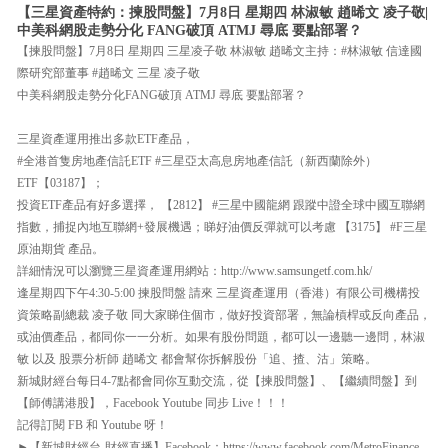
【三星資產特約：揀股問盤】7月8日 星期四 林淑敏 趙晞文 凌子敬|
中美科網股走勢分化 FANG破頂 ATMJ 尋底 要點部署？
【揀股問盤】7月8日 星期四 三星凌子敬 林淑敏 趙晞文主持：#林淑敏 信達國
際研究部董事 #趙晞文 三星 凌子敬
中美科網股走勢分化FANG破頂 ATMJ 尋底 要點部署？
三星資產運用推出多款ETF產品，
#全港首隻房地產信託ETF #三星亞太高息房地產信託（新西蘭除外）
ETF【03187】；
投資ETF產品有好多選擇， 【2812】 #三星中國龍網 跟蹤中證全球中國互聯網
指數，捕捉內地互聯網+發展機遇；睇好油價反彈就可以考慮 【3175】 #F三星
原油期貨 產品。
詳細情況可以瀏覽三星資產運用網站：http://www.samsungetf.com.hk/
逢星期四下午4:30-5:00 揀股問盤 請來 三星資產運用（香港）有限公司機構投
資策略副總裁 凌子敬 同大家睇住個市，做好投資部署，無論槓桿或反向產品，
或油價產品，都同你一一分析。如果有股份問題，都可以一邊聽一邊問，林淑
敏 以及 股票分析師 趙晞文 都會幫你拆解股份「追、揸、沽」策略。
新城財經台每日4-7點都會同你互動交流，從【揀股問盤】、【繼續問盤】到
【師傅講港股】，Facebook Youtube 同步 Live！！！
記得訂閱 FB 和 Youtube 呀！
►【新城財經台-財經直播】Facebook：https://www.facebook.com/MetroFinance