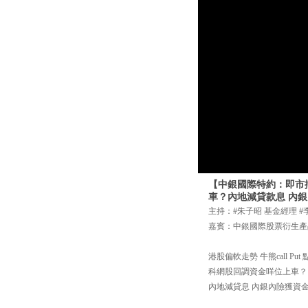
【中銀國際特約：即市搏擊
車？內地減貸款息 內銀
主持：#朱子昭 基金經理 #
嘉賓：中銀國際股票衍生產
港股偏軟走勢 牛熊call Put
科網股回調資金咩位上車？
內地減貸息 內銀內險獲資