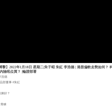
】2022年1月18日 星期二|朱子昭 朱紅 李浩德 | 港股偏軟走勢如何？
內險吼位買？ |輪證部署
李浩德
品部董事 #朱紅
 點揀好？
金青睞