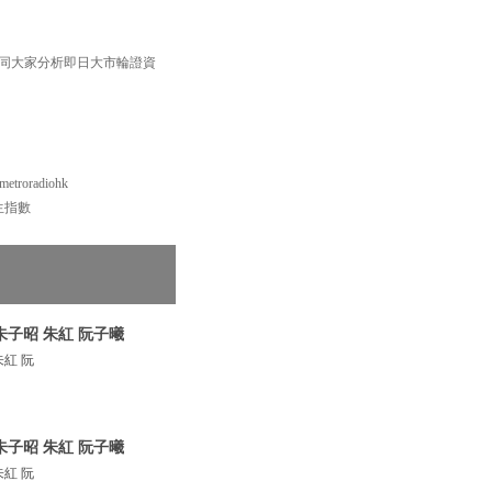
 同大家分析即日大市輪證資
roradiohk
恒生指數
朱子昭 朱紅 阮子曦
紅 阮
朱子昭 朱紅 阮子曦
紅 阮