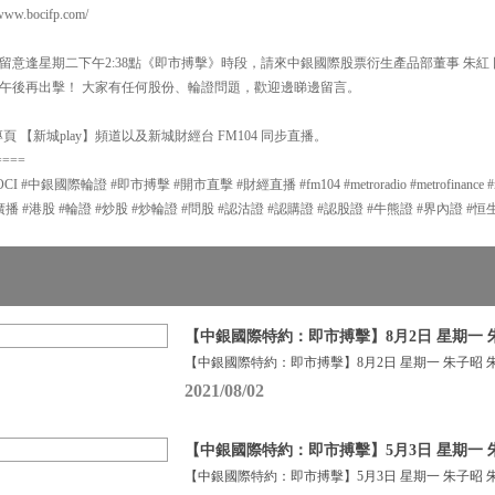
.bocifp.com/
留意逢星期二下午2:38點《即市搏擊》時段，請來中銀國際股票衍生產品部董事 朱紅
午後再出擊！ 大家有任何股份、輪證問題，歡迎邊睇邊留言。
 【新城play】頻道以及新城財經台 FM104 同步直播。
====
中銀國際輪證 #即市搏擊 #開市直擊 #財經直播 #fm104 #metroradio #metrofinance #met
ng #新城廣播 #港股 #輪證 #炒股 #炒輪證 #問股 #認沽證 #認購證 #認股證 #牛熊證 #界內證 #
【中銀國際特約：即市搏擊】8月2日 星期一 
【中銀國際特約：即市搏擊】8月2日 星期一 朱子昭 朱
2021/08/02
【中銀國際特約：即市搏擊】5月3日 星期一 
【中銀國際特約：即市搏擊】5月3日 星期一 朱子昭 朱