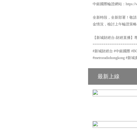
中銀國際輪證網站：https://www
全新時段，全新部署！敬請
金情況，檢討上午輪證策略
【新城財經台-財經直播】專頁
====================
#新城財經台 #中銀國際 #BOCI #
#metroradiohongko
最新上線