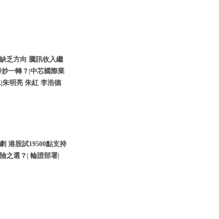
缺乏方向 騰訊收入繼
炒一轉？|中芯國際業
二|朱明亮 朱紅 李浩德
港股試19500點支持
險之選？| 輪證部署|