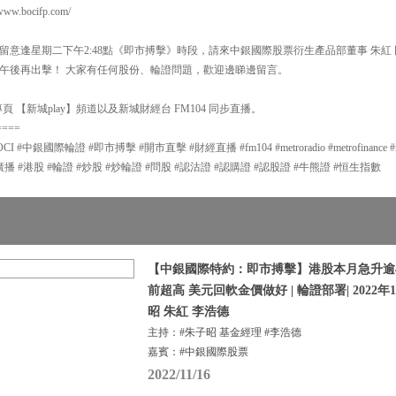
.bocifp.com/
留意逢星期二下午2:48點《即市搏擊》時段，請來中銀國際股票衍生產品部董事 朱紅
午後再出擊！ 大家有任何股份、輪證問題，歡迎邊睇邊留言。
 【新城play】頻道以及新城財經台 FM104 同步直播。
====
中銀國際輪證 #即市搏擊 #開市直擊 #財經直播 #fm104 #metroradio #metrofinance #met
g #新城廣播 #港股 #輪證 #炒股 #炒輪證 #問股 #認沽證 #認購證 #認股證 #牛熊證 #恒生指數
【中銀國際特約：即市搏擊】港股本月急升逾4
前超高 美元回軟金價做好 | 輪證部署| 2022年1
昭 朱紅 李浩德
主持：#朱子昭 基金經理 #李浩德
嘉賓：#中銀國際股票
2022/11/16