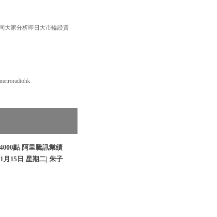
 同大家分析即日大市輪證資
roradiohk
000點 阿里騰訊業績
1月15日 星期二| 朱子