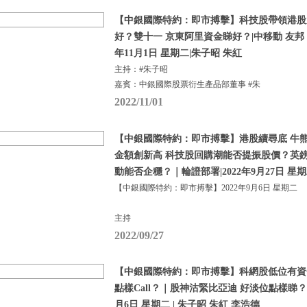
【中銀國際特約：即市搏擊】科技股帶領港股
好？雙十一 京東阿里資金睇好？|中移動 友邦 比
年11月1日 星期二|朱子昭 朱紅
主持：#朱子昭
嘉賓：中銀國際股票衍生產品部董事 #朱
2022/11/01
【中銀國際特約：即市搏擊】港股續尋底 牛熊
金額創新高 科技股回購潮能否提振股價？英
動能否企穩？｜輪證部署|2022年9月27日 星
【中銀國際特約：即市搏擊】2022年9月6日 星期二
主持
2022/09/27
【中銀國際特約：即市搏擊】科網股低位有資
點樣Call？｜股神沽緊比亞迪 好淡位點樣睇？ | 
月6日 星期二 | 朱子昭 朱紅 李浩德