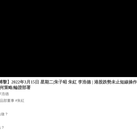
】2022年3月15日 星期二|朱子昭 朱紅 李浩德 | 港股跌勢未止短線
何策略|輪證部署
李浩德
品部董事 #朱紅
點做？
略？