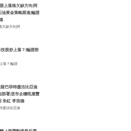
股上落格欠缺方向|阿
石油黃金策略跟進|輪證
德
欠缺方向|阿
技股炒上落？|輪證部
上落？|輪證
|疑巴菲特盡沽比亞迪
點部署|逆市企穩吼滙豐
昭 朱紅 李浩德
特盡沽比亞迪