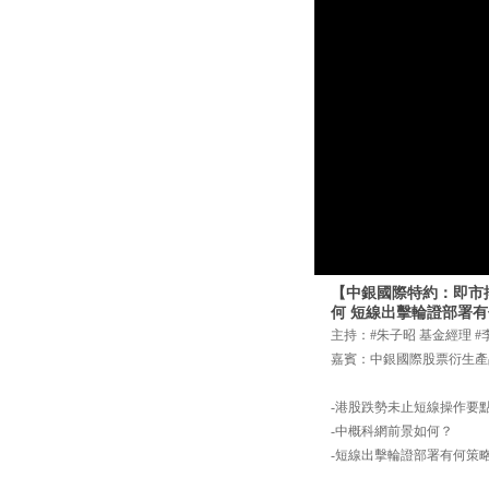
【中銀國際特約：即市搏擊
何 短線出擊輪證部署有
主持：#朱子昭 基金經理 #
嘉賓：中銀國際股票衍生產
-港股跌勢未止短線操作要
-中概科網前景如何？
-短線出擊輪證部署有何策