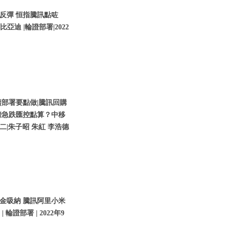
反彈 恒指騰訊點咗
亞迪 |輪證部署|2022
部署要點做|騰訊回購
鎊急跌匯控點算？中移
期二|朱子昭 朱紅 李浩德
金吸納 騰訊阿里小米
輪證部署 | 2022年9