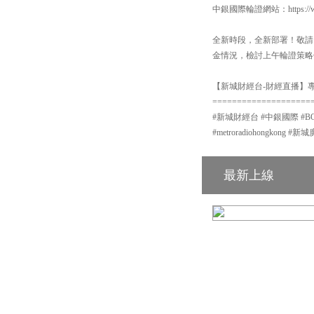
中銀國際輪證網站：https://www
全新時段，全新部署！敬請
金情況，檢討上午輪證策略
【新城財經台-財經直播】專頁
====================
#新城財經台 #中銀國際 #BOCI #
#metroradiohongkon
最新上線