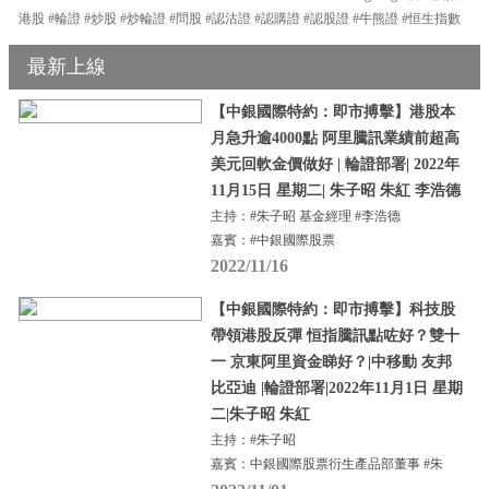
港股 #輪證 #炒股 #炒輪證 #問股 #認沽證 #認購證 #認股證 #牛熊證 #恒生指數
最新上線
【中銀國際特約：即市搏擊】港股本
月急升逾4000點 阿里騰訊業績前超高
美元回軟金價做好 | 輪證部署| 2022年
11月15日 星期二| 朱子昭 朱紅 李浩德
主持：#朱子昭 基金經理 #李浩德
嘉賓：#中銀國際股票
2022/11/16
【中銀國際特約：即市搏擊】科技股
帶領港股反彈 恒指騰訊點咗好？雙十
一 京東阿里資金睇好？|中移動 友邦
比亞迪 |輪證部署|2022年11月1日 星期
二|朱子昭 朱紅
主持：#朱子昭
嘉賓：中銀國際股票衍生產品部董事 #朱