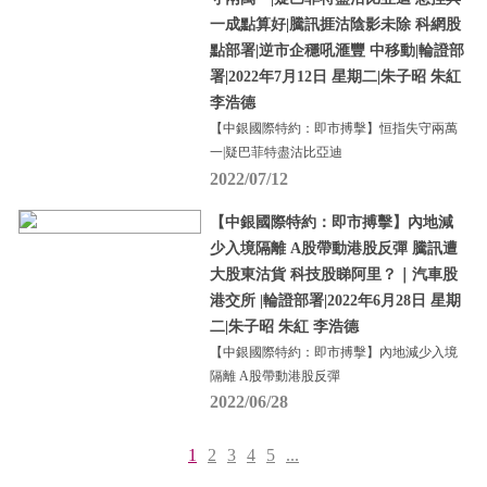
一成點算好|騰訊捱沽陰影未除 科網股
點部署|逆市企穩吼滙豐 中移動|輪證部
署|2022年7月12日 星期二|朱子昭 朱紅
李浩德
【中銀國際特約：即市搏擊】恒指失守兩萬
一|疑巴菲特盡沽比亞迪
2022/07/12
【中銀國際特約：即市搏擊】內地減
少入境隔離 A股帶動港股反彈 騰訊遭
大股東沽貨 科技股睇阿里？｜汽車股
港交所 |輪證部署|2022年6月28日 星期
二|朱子昭 朱紅 李浩德
【中銀國際特約：即市搏擊】內地減少入境
隔離 A股帶動港股反彈
2022/06/28
1
2
3
4
5
...