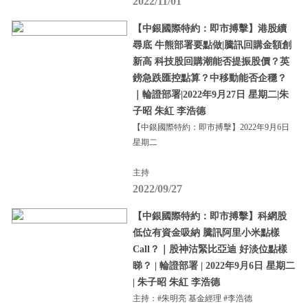
2022/11/01
【中銀國際特約：即市搏擊】港股續
尋底 牛熊部署要點做|騰訊回購金額創
新高 科技股回購潮能否提振股價？英
鎊急跌匯控點算？中移動能否企穩？
｜輪證部署|2022年9月27日 星期二|朱
子昭 朱紅 李浩德
【中銀國際特約：即市搏擊】2022年9月6日
星期二
主持
2022/09/27
【中銀國際特約：即市搏擊】科網股
低位有資金吸納 騰訊阿里小米點樣
Call？｜股神沽緊比亞迪 好淡位點樣
睇？ | 輪證部署 | 2022年9月6日 星期二
| 朱子昭 朱紅 李浩德
主持：#朱明亮 基金經理 #李浩德