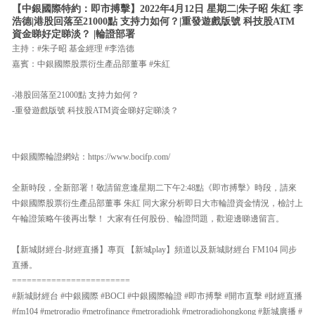
【中銀國際特約：即市搏擊】2022年4月12日 星期二|朱子昭 朱紅 李
浩德|港股回落至21000點 支持力如何？|重發遊戲版號 科技股ATM
資金睇好定睇淡？ |輪證部署
主持：#朱子昭 基金經理 #李浩德
嘉賓：中銀國際股票衍生產品部董事 #朱紅
-港股回落至21000點 支持力如何？
-重發遊戲版號 科技股ATM資金睇好定睇淡？
中銀國際輪證網站：https://www.bocifp.com/
全新時段，全新部署！敬請留意逢星期二下午2:48點《即市搏擊》時段，請來
中銀國際股票衍生產品部董事 朱紅 同大家分析即日大市輪證資金情況，檢討上
午輪證策略午後再出擊！ 大家有任何股份、輪證問題，歡迎邊睇邊留言。
【新城財經台-財經直播】專頁 【新城play】頻道以及新城財經台 FM104 同步
直播。
========================
#新城財經台 #中銀國際 #BOCI #中銀國際輪證 #即市搏擊 #開市直擊 #財經直播
#fm104 #metroradio #metrofinance #metroradiohk #metroradiohongkong #新城廣播 #