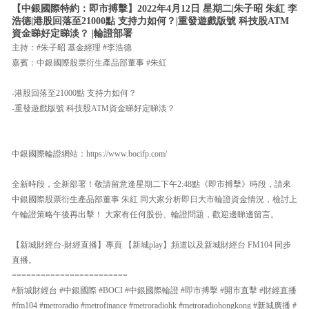
【中銀國際特約：即市搏擊】2022年4月12日 星期二|朱子昭 朱紅 李
浩德|港股回落至21000點 支持力如何？|重發遊戲版號 科技股ATM
資金睇好定睇淡？ |輪證部署
主持：#朱子昭 基金經理 #李浩德
嘉賓：中銀國際股票衍生產品部董事 #朱紅
-港股回落至21000點 支持力如何？
-重發遊戲版號 科技股ATM資金睇好定睇淡？
中銀國際輪證網站：https://www.bocifp.com/
全新時段，全新部署！敬請留意逢星期二下午2:48點《即市搏擊》時段，請來
中銀國際股票衍生產品部董事 朱紅 同大家分析即日大市輪證資金情況，檢討上
午輪證策略午後再出擊！ 大家有任何股份、輪證問題，歡迎邊睇邊留言。
【新城財經台-財經直播】專頁 【新城play】頻道以及新城財經台 FM104 同步
直播。
========================
#新城財經台 #中銀國際 #BOCI #中銀國際輪證 #即市搏擊 #開市直擊 #財經直播
#fm104 #metroradio #metrofinance #metroradiohk #metroradiohongkong #新城廣播 #