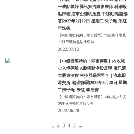
一成點算好|騰訊捱沽陰影未除 科網股
點部署|逆市企穩吼滙豐 中移動|輪證部
署|2022年7月12日 星期二|朱子昭 朱紅
李浩德
【中銀國際特約：即市搏擊】恒指失守兩萬
一|疑巴菲特盡沽比亞迪
2022/07/12
【中銀國際特約：即市搏擊】內地減
少入境隔離 A股帶動港股反彈 騰訊遭
大股東沽貨 科技股睇阿里？｜汽車股
港交所 |輪證部署|2022年6月28日 星期
二|朱子昭 朱紅 李浩德
【中銀國際特約：即市搏擊】內地減少入境
隔離 A股帶動港股反彈
2022/06/28
1
2
3
4
5
...