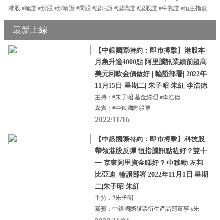
港股 #輪證 #炒股 #炒輪證 #問股 #認沽證 #認購證 #認股證 #牛熊證 #恒生指數
最新上線
【中銀國際特約：即市搏擊】港股本
月急升逾4000點 阿里騰訊業績前超高
美元回軟金價做好 | 輪證部署| 2022年
11月15日 星期二| 朱子昭 朱紅 李浩德
主持：#朱子昭 基金經理 #李浩德
嘉賓：#中銀國際股票
2022/11/16
【中銀國際特約：即市搏擊】科技股
帶領港股反彈 恒指騰訊點咗好？雙十
一 京東阿里資金睇好？|中移動 友邦
比亞迪 |輪證部署|2022年11月1日 星期
二|朱子昭 朱紅
主持：#朱子昭
嘉賓：中銀國際股票衍生產品部董事 #朱