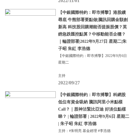
2022/11/01
【中銀國際特約：即市搏擊】港股續
尋底 牛熊部署要點做|騰訊回購金額創
新高 科技股回購潮能否提振股價？英
鎊急跌匯控點算？中移動能否企穩？
｜輪證部署|2022年9月27日 星期二|朱
子昭 朱紅 李浩德
【中銀國際特約：即市搏擊】2022年9月6日
星期二
主持
2022/09/27
【中銀國際特約：即市搏擊】科網股
低位有資金吸納 騰訊阿里小米點樣
Call？｜股神沽緊比亞迪 好淡位點樣
睇？ | 輪證部署 | 2022年9月6日 星期二
| 朱子昭 朱紅 李浩德
主持：#朱明亮 基金經理 #李浩德