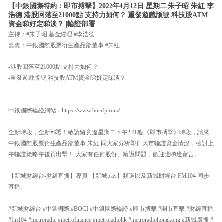
【中銀國際特約：即市搏擊】2022年4月12日 星期二|朱子昭 朱紅 李
浩德|港股回落至21000點 支持力如何？|重發遊戲版號 科技股ATM
資金睇好定睇淡？ |輪證部署
主持：#朱子昭 基金經理 #李浩德
嘉賓：中銀國際股票衍生產品部董事 #朱紅
-港股回落至21000點 支持力如何？
-重發遊戲版號 科技股ATM資金睇好定睇淡？
中銀國際輪證網站：https://www.bocifp.com/
全新時段，全新部署！敬請留意逢星期二下午2:48點《即市搏擊》時段，請來
中銀國際股票衍生產品部董事 朱紅 同大家分析即日大市輪證資金情況，檢討上
午輪證策略午後再出擊！ 大家有任何股份、輪證問題，歡迎邊睇邊留言。
【新城財經台-財經直播】專頁 【新城play】頻道以及新城財經台 FM104 同步
直播。
========================
#新城財經台 #中銀國際 #BOCI #中銀國際輪證 #即市搏擊 #開市直擊 #財經直播
#fm104 #metroradio #metrofinance #metroradiohk #metroradiohongkong #新城廣播 #