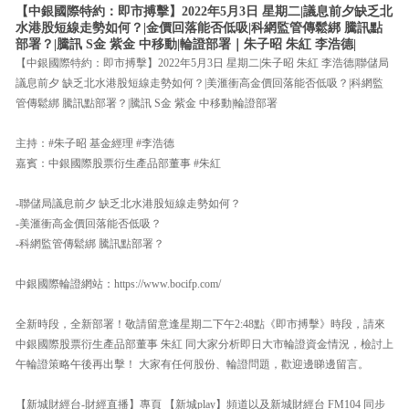
【中銀國際特約：即市搏擊】2022年5月3日 星期二|議息前夕缺乏北
水港股短線走勢如何？|金價回落能否低吸|科網監管傳鬆綁 騰訊點
部署？|騰訊 S金 紫金 中移動|輪證部署｜朱子昭 朱紅 李浩德|
【中銀國際特約：即市搏擊】2022年5月3日 星期二|朱子昭 朱紅 李浩德|聯儲局
議息前夕 缺乏北水港股短線走勢如何？|美滙衝高金價回落能否低吸？|科網監
管傳鬆綁 騰訊點部署？|騰訊 S金 紫金 中移動|輪證部署
主持：#朱子昭 基金經理 #李浩德
嘉賓：中銀國際股票衍生產品部董事 #朱紅
-聯儲局議息前夕 缺乏北水港股短線走勢如何？
-美滙衝高金價回落能否低吸？
-科網監管傳鬆綁 騰訊點部署？
中銀國際輪證網站：https://www.bocifp.com/
全新時段，全新部署！敬請留意逢星期二下午2:48點《即市搏擊》時段，請來
中銀國際股票衍生產品部董事 朱紅 同大家分析即日大市輪證資金情況，檢討上
午輪證策略午後再出擊！ 大家有任何股份、輪證問題，歡迎邊睇邊留言。
【新城財經台-財經直播】專頁 【新城play】頻道以及新城財經台 FM104 同步