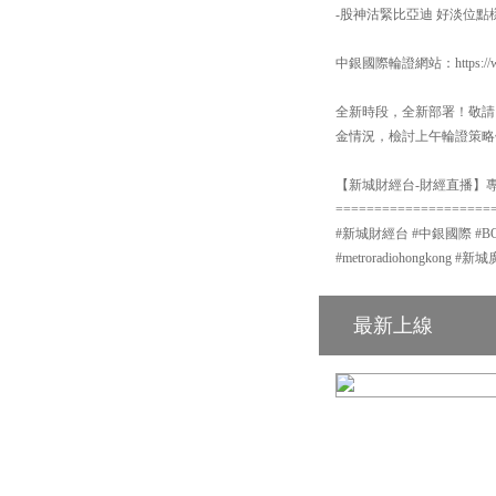
-股神沽緊比亞迪 好淡位點
中銀國際輪證網站：https://www
全新時段，全新部署！敬請
金情況，檢討上午輪證策略
【新城財經台-財經直播】專頁
====================
#新城財經台 #中銀國際 #BOCI #
#metroradiohongkon
最新上線