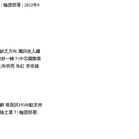
輪證部署 | 2022年9
缺乏方向 騰訊收入繼
炒一轉？|中芯國際業
二|朱明亮 朱紅 李浩德
港股試19500點支持
險之選？| 輪證部署|