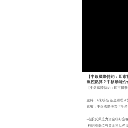
【中銀國際特約：即市
匯控點算？中移動能否企穩
【中銀國際特約：即市搏擊】2
主持：#朱明亮 基金經理 #
嘉賓：中銀國際股票衍生產
-港股反彈乏力資金睇好定
-科網股低位有資金博反彈