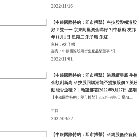
2022/11/16
【中銀國際特約：即市搏擊】科技股帶領港股
好？雙十一 京東阿里資金睇好？|中移動 友邦 比
年11月1日 星期二|朱子昭 朱紅
主持：#朱子昭
嘉賓：中銀國際股票衍生產品部董事 #朱
2022/11/01
【中銀國際特約：即市搏擊】港股續尋底 牛熊
金額創新高 科技股回購潮能否提振股價？英
動能否企穩？｜輪證部署|2022年9月27日 星
【中銀國際特約：即市搏擊】2022年9月6日 星期二
主持
2022/09/27
【中銀國際特約：即市搏擊】科網股低位有資