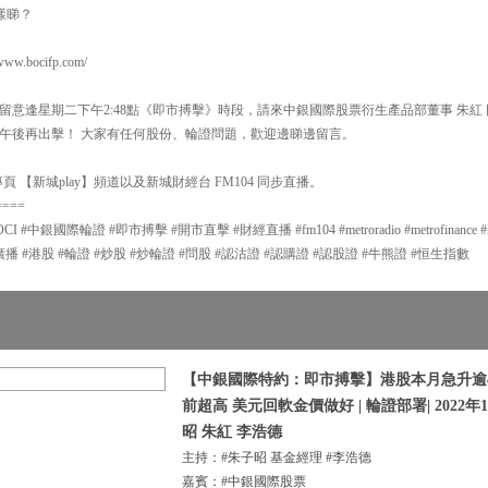
樣睇？
.bocifp.com/
留意逢星期二下午2:48點《即市搏擊》時段，請來中銀國際股票衍生產品部董事 朱紅
午後再出擊！ 大家有任何股份、輪證問題，歡迎邊睇邊留言。
 【新城play】頻道以及新城財經台 FM104 同步直播。
====
中銀國際輪證 #即市搏擊 #開市直擊 #財經直播 #fm104 #metroradio #metrofinance #met
g #新城廣播 #港股 #輪證 #炒股 #炒輪證 #問股 #認沽證 #認購證 #認股證 #牛熊證 #恒生指數
【中銀國際特約：即市搏擊】港股本月急升逾4
前超高 美元回軟金價做好 | 輪證部署| 2022年1
昭 朱紅 李浩德
主持：#朱子昭 基金經理 #李浩德
嘉賓：#中銀國際股票