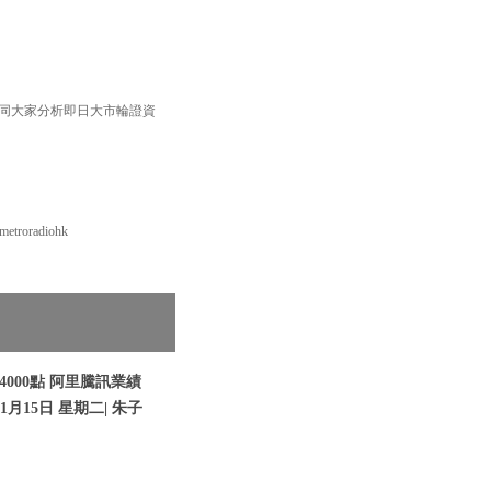
 同大家分析即日大市輪證資
roradiohk
000點 阿里騰訊業績
1月15日 星期二| 朱子