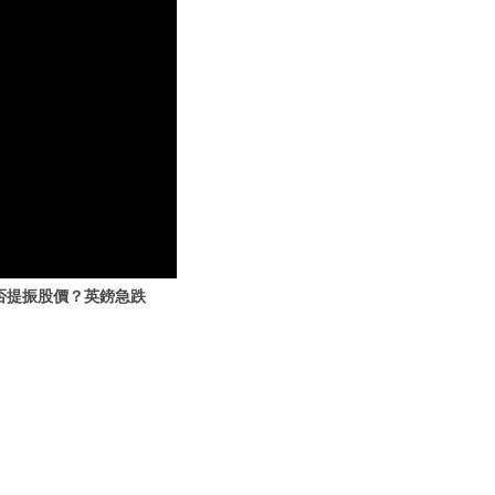
否提振股價？英鎊急跌