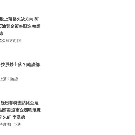
股上落格欠缺方向|阿
石油黃金策略跟進|輪證
德
欠缺方向|阿
技股炒上落？|輪證部
上落？|輪證
|疑巴菲特盡沽比亞迪
點部署|逆市企穩吼滙豐
昭 朱紅 李浩德
特盡沽比亞迪