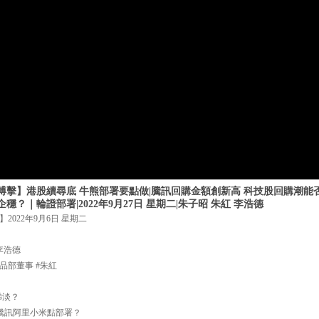
搏擊】港股續尋底 牛熊部署要點做|騰訊回購金額創新高 科技股回購潮能
？｜輪證部署|2022年9月27日 星期二|朱子昭 朱紅 李浩德
022年9月6日 星期二
李浩德
品部董事 #朱紅
睇淡？
 騰訊阿里小米點部署？