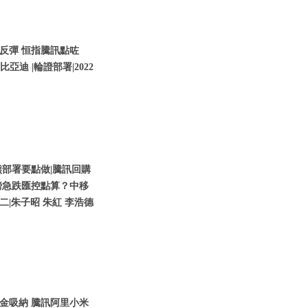
反彈 恒指騰訊點咗
亞迪 |輪證部署|2022
部署要點做|騰訊回購
鎊急跌匯控點算？中移
期二|朱子昭 朱紅 李浩德
金吸納 騰訊阿里小米