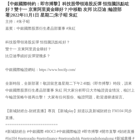
【中銀國際特約：即市搏擊】科技股帶領港股反彈 恒指騰訊點咗
好？雙十一 京東阿里資金睇好？|中移動 友邦 比亞迪 |輪證部
署|2022年11月1日 星期二|朱子昭 朱紅
主持：#朱子昭
嘉賓：中銀國際股票衍生產品部董事 #朱紅
科技股帶領港股反彈 恒指騰訊點咗好？
雙十一 京東阿里資金睇好？
比亞迪季績好反彈望幾多？
中銀國際輪證網站：https://www.bocifp.com/
全新時段，全新部署！敬請留意逢星期二下午2:48點《即市搏擊》時段，請來
中銀國際股票衍生產品部董事 朱紅 同大家分析即日大市輪證資金情況，檢討上
午輪證策略午後再出擊！ 大家有任何股份、輪證問題，歡迎邊睇邊留言。
【新城財經台-財經直播】專頁 【新城play】頻道以及新城財經台 FM104 同步
直播。
========================
#新城財經台 #中銀國際 #BOCI #中銀國際輪證 #即市搏擊 #開市直擊 #財經直播
#fm104 #metroradio #metrofinance #metroradiohk #metroradiohongkong #新城廣播 #