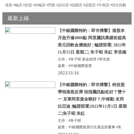
港股 #輪證 #炒股 #炒輪證 #問股 #認沽證 #認購證 #認股證 #牛熊證 #恒生指數
最新上線
【中銀國際特約：即市搏擊】港股本
月急升逾4000點 阿里騰訊業績前超高
美元回軟金價做好 | 輪證部署| 2022年
11月15日 星期二| 朱子昭 朱紅 李浩德
主持：#朱子昭 基金經理 #李浩德
嘉賓：#中銀國際股票
2022/11/16
【中銀國際特約：即市搏擊】科技股
帶領港股反彈 恒指騰訊點咗好？雙十
一 京東阿里資金睇好？|中移動 友邦
比亞迪 |輪證部署|2022年11月1日 星期
二|朱子昭 朱紅
主持：#朱子昭
嘉賓：中銀國際股票衍生產品部董事 #朱