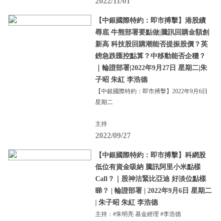
2022/11/01
【中銀國際特約：即市搏擊】港股續
尋底 牛熊部署要點做|騰訊回購金額創
新高 科技股回購潮能否提振股價？英
鎊急跌匯控點算？中移動能否企穩？
｜輪證部署|2022年9月27日 星期二|朱
子昭 朱紅 李浩德
【中銀國際特約：即市搏擊】2022年9月6日
星期二
主持
2022/09/27
【中銀國際特約：即市搏擊】科網股
低位有資金吸納 騰訊阿里小米點樣
Call？｜股神沽緊比亞迪 好淡位點樣
睇？ | 輪證部署 | 2022年9月6日 星期二
| 朱子昭 朱紅 李浩德
主持：#朱明亮 基金經理 #李浩德