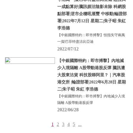
一成點算好|騰訊捱沽陰影未除 科網股
點部署|逆市企穩吼滙豐 中移動|輪證部
署|2022年7月12日 星期二|朱子昭 朱紅
李浩德
【中銀國際特約：即市搏擊】恒指失守兩萬
一|疑巴菲特盡沽比亞迪
2022/07/12
【中銀國際特約：即市搏擊】內地減
少入境隔離 A股帶動港股反彈 騰訊遭
大股東沽貨 科技股睇阿里？｜汽車股
港交所 |輪證部署|2022年6月28日 星期
二|朱子昭 朱紅 李浩德
【中銀國際特約：即市搏擊】內地減少入境
隔離 A股帶動港股反彈
2022/06/28
1
2
3
4
5
...