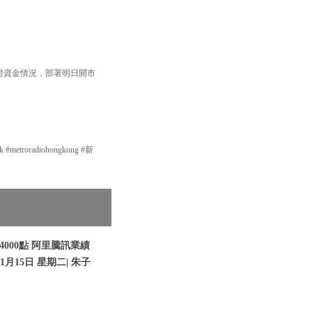
輪證資金情況，部署明日開市
etroradiohongkong #新
000點 阿里騰訊業績
1月15日 星期二| 朱子