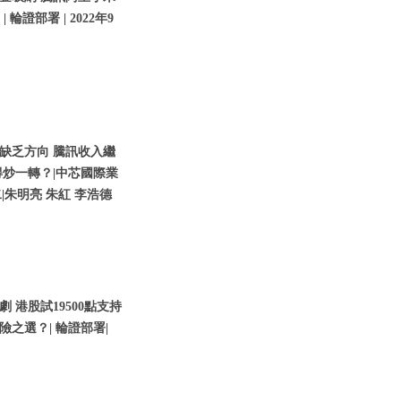
輪證部署 | 2022年9
缺乏方向 騰訊收入繼
炒一轉？|中芯國際業
二|朱明亮 朱紅 李浩德
港股試19500點支持
險之選？| 輪證部署|