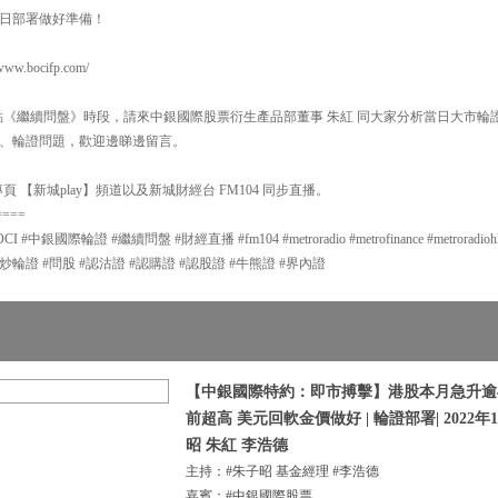
日部署做好準備！
.bocifp.com/
6點《繼續問盤》時段，請來中銀國際股票衍生產品部董事 朱紅 同大家分析當日大市
、輪證問題，歡迎邊睇邊留言。
 【新城play】頻道以及新城財經台 FM104 同步直播。
====
銀國際輪證 #繼續問盤 #財經直播 #fm104 #metroradio #metrofinance #metroradiohk #m
#炒輪證 #問股 #認沽證 #認購證 #認股證 #牛熊證 #界內證
【中銀國際特約：即市搏擊】港股本月急升逾4
前超高 美元回軟金價做好 | 輪證部署| 2022年1
昭 朱紅 李浩德
主持：#朱子昭 基金經理 #李浩德
嘉賓：#中銀國際股票