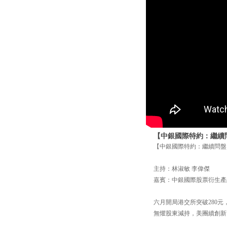
【中銀國際特約：繼續問
【中銀國際特約：繼續問盤】
主持：林淑敏 李偉傑
嘉賓：中銀國際股票衍生產
六月開局港交所突破280
無懼股東減持，美團續創新