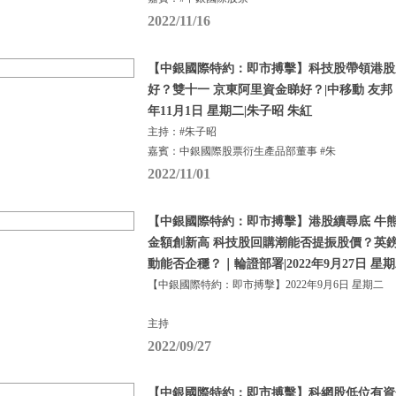
2022/11/16
【中銀國際特約：即市搏擊】科技股帶領港股
好？雙十一 京東阿里資金睇好？|中移動 友邦 比
年11月1日 星期二|朱子昭 朱紅
主持：#朱子昭
嘉賓：中銀國際股票衍生產品部董事 #朱
2022/11/01
【中銀國際特約：即市搏擊】港股續尋底 牛熊
金額創新高 科技股回購潮能否提振股價？英
動能否企穩？｜輪證部署|2022年9月27日 星
【中銀國際特約：即市搏擊】2022年9月6日 星期二
主持
2022/09/27
【中銀國際特約：即市搏擊】科網股低位有資