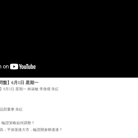
盤】6月1日 星期一
6月1日 星期一 林淑敏 李偉傑 朱紅
品部董事 朱紅
元，輪證策略如何調整？
高；平保落後大市，輪證開倉睇邊邊？