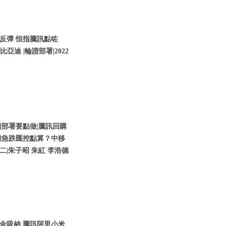
反彈 恒指騰訊點咗
亞迪 |輪證部署|2022
部署要點做|騰訊回購
鎊急跌匯控點算？中移
期二|朱子昭 朱紅 李浩德
金吸納 騰訊阿里小米