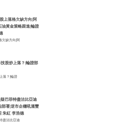
股上落格欠缺方向|阿
石油黃金策略跟進|輪證
德
欠缺方向|阿
技股炒上落？|輪證部
上落？|輪證
|疑巴菲特盡沽比亞迪
點部署|逆市企穩吼滙豐
昭 朱紅 李浩德
特盡沽比亞迪