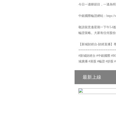
今日一邊睇節目，一邊為明
中銀國際輪證網站：https://www
敬請留意逢星期一下午5-
輪證策略。大家有任何股份
【新城財經台-財經直播】專頁
====================
#新城財經台 #中銀國際 #BOCI #中
城廣播 #港股 #輪證 #炒股 
最新上線