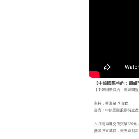
【中銀國際特約：繼續問
【中銀國際特約：繼續問盤】
主持：林淑敏 李偉傑
嘉賓：中銀國際股票衍生產
六月開局港交所突破280
無懼股東減持，美團續創新