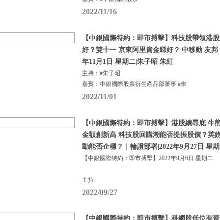
2022/11/16
【中銀國際特約：即市搏擊】科技股帶領港股
好？雙十一 京東阿里資金睇好？|中移動 友邦 比
年11月1日 星期二|朱子昭 朱紅
主持：#朱子昭
嘉賓：中銀國際股票衍生產品部董事 #朱
2022/11/01
【中銀國際特約：即市搏擊】港股續尋底 牛熊
金額創新高 科技股回購潮能否提振股價？英
動能否企穩？｜輪證部署|2022年9月27日 星
【中銀國際特約：即市搏擊】2022年9月6日 星期二
主持
2022/09/27
【中銀國際特約：即市搏擊】科網股低位有資