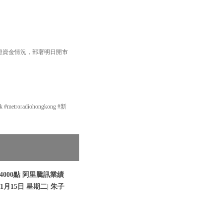
輪證資金情況，部署明日開市
etroradiohongkong #新
000點 阿里騰訊業績
1月15日 星期二| 朱子