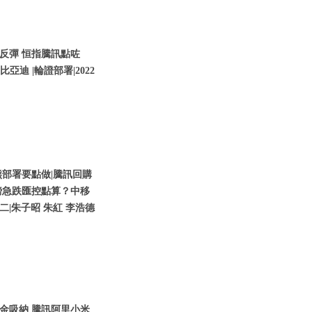
反彈 恒指騰訊點咗
亞迪 |輪證部署|2022
部署要點做|騰訊回購
鎊急跌匯控點算？中移
期二|朱子昭 朱紅 李浩德
金吸納 騰訊阿里小米