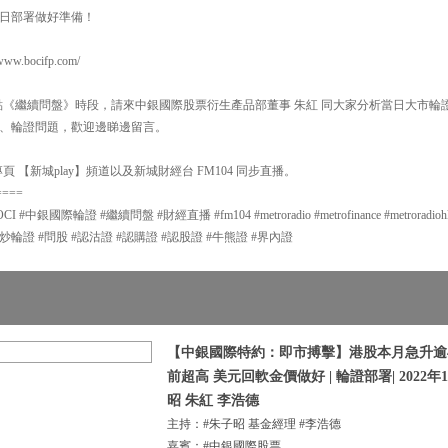
日部署做好準備！
.bocifp.com/
6點《繼續問盤》時段，請來中銀國際股票衍生產品部董事 朱紅 同大家分析當日大市
、輪證問題，歡迎邊睇邊留言。
 【新城play】頻道以及新城財經台 FM104 同步直播。
====
銀國際輪證 #繼續問盤 #財經直播 #fm104 #metroradio #metrofinance #metroradiohk #m
#炒輪證 #問股 #認沽證 #認購證 #認股證 #牛熊證 #界內證
【中銀國際特約：即市搏擊】港股本月急升逾4
前超高 美元回軟金價做好 | 輪證部署| 2022年1
昭 朱紅 李浩德
主持：#朱子昭 基金經理 #李浩德
嘉賓：#中銀國際股票