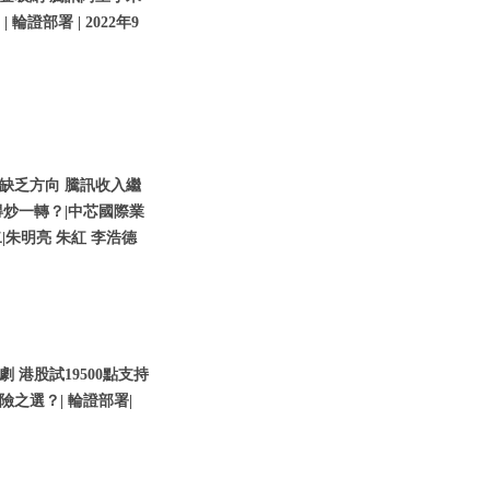
輪證部署 | 2022年9
缺乏方向 騰訊收入繼
炒一轉？|中芯國際業
二|朱明亮 朱紅 李浩德
港股試19500點支持
險之選？| 輪證部署|