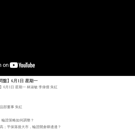
盤】6月1日 星期一
6月1日 星期一 林淑敏 李偉傑 朱紅
品部董事 朱紅
元，輪證策略如何調整？
高；平保落後大市，輪證開倉睇邊邊？