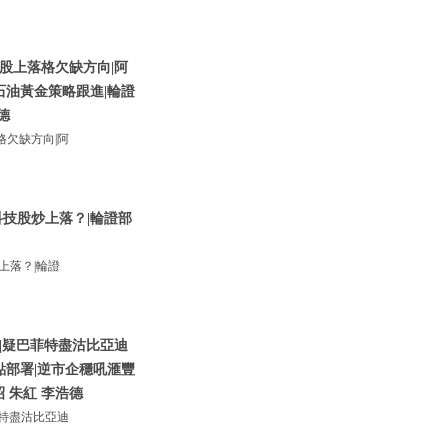
股上落格欠缺方向|阿
石油黃金策略跟進|輪證
德
欠缺方向|阿
技股炒上落？|輪證部
上落？|輪證
|疑巴菲特盡沽比亞迪
點部署|逆市企穩吼滙豐
昭 朱紅 李浩德
特盡沽比亞迪