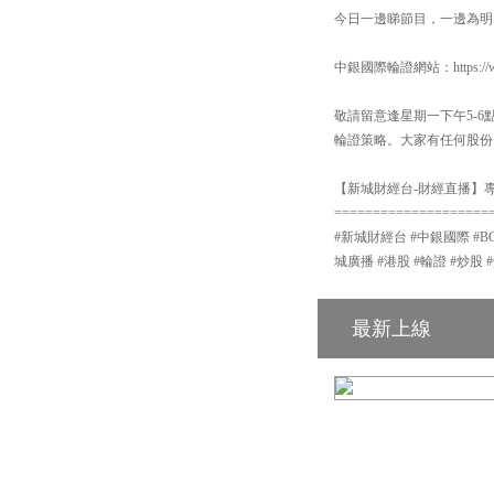
今日一邊睇節目，一邊為明
中銀國際輪證網站：https://www
敬請留意逢星期一下午5-
輪證策略。大家有任何股份
【新城財經台-財經直播】專頁
====================
#新城財經台 #中銀國際 #BOCI #中
城廣播 #港股 #輪證 #炒股 
最新上線