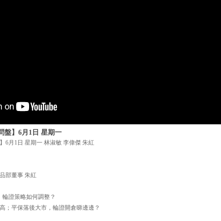
盤】6月1日 星期一
6月1日 星期一 林淑敏 李偉傑 朱紅
品部董事 朱紅
元，輪證策略如何調整？
高；平保落後大市，輪證開倉睇邊邊？