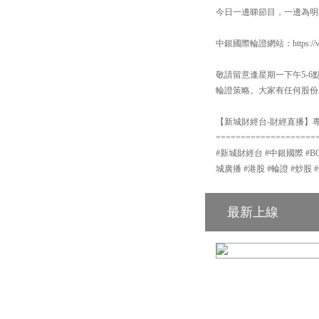
今日一邊睇節目，一邊為明
中銀國際輪證網站：https://www
敬請留意逢星期一下午5-
輪證策略。大家有任何股份
【新城財經台-財經直播】專頁
====================
#新城財經台 #中銀國際 #BOCI #中
城廣播 #港股 #輪證 #炒股 
最新上線