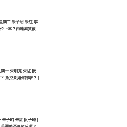
星期二|朱子昭 朱紅 李
咩位上車？內地減貸款
期一 朱明亮 朱紅 阮
下 滙控要如何部署？ |
朱子昭 朱紅 阮子曦 |
 美團能否低位反彈？ |