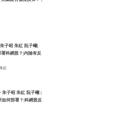
朱子昭 朱紅 阮子曦|
部署科網股？|內險有反
 朱紅
朱子昭 朱紅 阮子曦 |
所如何部署？|科網股反