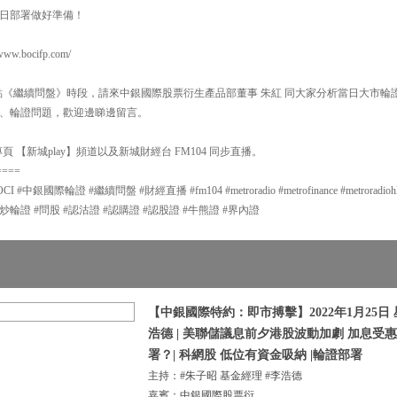
日部署做好準備！
.bocifp.com/
6點《繼續問盤》時段，請來中銀國際股票衍生產品部董事 朱紅 同大家分析當日大市
、輪證問題，歡迎邊睇邊留言。
 【新城play】頻道以及新城財經台 FM104 同步直播。
====
銀國際輪證 #繼續問盤 #財經直播 #fm104 #metroradio #metrofinance #metroradiohk #m
#炒輪證 #問股 #認沽證 #認購證 #認股證 #牛熊證 #界內證
【中銀國際特約：即市搏擊】2022年1月25日 
浩德 | 美聯儲議息前夕港股波動加劇 加息受
署？| 科網股 低位有資金吸納 |輪證部署
主持：#朱子昭 基金經理 #李浩德
嘉賓：中銀國際股票衍