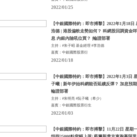
2022/01/25
【中銀國際特約：即市搏擊】2022年1月18日 
浩德 | 港股偏軟走勢如何？ 科網股回調資金
息 內銀內險吼位買？ |輪證部署
主持：#朱子昭 基金經理 #李浩德
嘉賓：中銀國際股票衍
2022/01/18
【中銀國際特約：即市搏擊】2022年1月3日 星
子曦 | 新年伊始科網能否延續反彈？ 加息預期
輪證部署
主持：#朱明亮 #阮子曦（希少）
嘉賓：中銀國際股票衍生
2022/01/03
【中銀國際特約：即市搏擊】11月22日 星期一 
恒指25000點窄幅上落| 藍籌新貴京東跑贏阿里