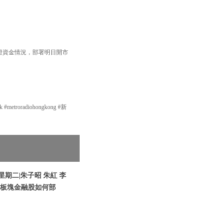
輪證資金情況，部署明日開市
etroradiohongkong #新
星期二|朱子昭 朱紅 李
惠板塊金融股如何部