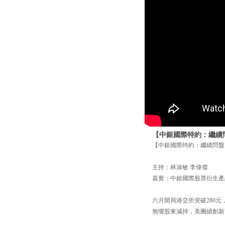
【中銀國際特約：繼續問
【中銀國際特約：繼續問盤】
主持：林淑敏 李偉傑
嘉賓：中銀國際股票衍生產
六月開局港交所突破280
無懼股東減持，美團續創新