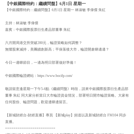
【中銀國際特約：繼續問盤】6月1日 星期一
【中銀國際特約：繼續問盤】6月1日 星期一 林淑敏 李偉傑 朱紅
主持：林淑敏 李偉傑
嘉賓：中銀國際股票衍生產品部董事 朱紅
六月開局港交所突破280元，輪證策略如何調整？
無懼股東減持，美團續創新高；平保落後大市，輪證開倉睇邊邊？
今日一邊睇節目，一邊為明日部署做好準備！
中銀國際輪證網站：https://www.bocifp.com/
敬請留意逢星期一下午5-6點《繼續問盤》時段，請來中銀國際股票衍生產品部
董事 朱紅 同大家分析當日大市輪證資金情況，部署明日開市輪證策略。大家有
任何股份、輪證問題，歡迎邊睇邊留言。
【新城財經台-財經直播】專頁 【新城play】頻道以及新城財經台 FM104 同步
直播。
========================