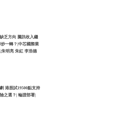
缺乏方向 騰訊收入繼
炒一轉？|中芯國際業
二|朱明亮 朱紅 李浩德
港股試19500點支持
險之選？| 輪證部署|