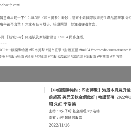
ocifp.com/
意逢星期一下午2:48-3點《即市搏擊》時段，請來中銀國際股票衍生產品部董事 朱
略午後再出擊！ 大家有任何股份、輪證問題，歡迎邊睇邊留言。
 【新城play】頻道以及新城財經台 FM104 同步直播。
====
中銀國際輪證 #即市搏擊 #開市直擊 #財經直播 #fm104 #metroradio #metrofinance #met
g #新城廣播 #港股 #輪證 #炒股 #炒輪證 #問股 #認沽證 #認購證 #認股證 #牛熊證 #界內證
【中銀國際特約：即市搏擊】港股本月急升逾4
前超高 美元回軟金價做好 | 輪證部署| 2022年1
昭 朱紅 李浩德
主持：#朱子昭 基金經理 #李浩德
嘉賓：#中銀國際股票
2022/11/16