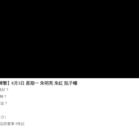
擊】8月3日 星期一 朱明亮 朱紅 阮子曦
做好？
轉？
再追？
希少）
品部董事 #朱紅