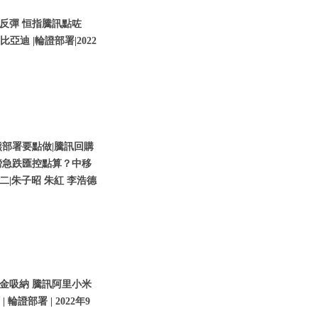
反彈 恒指騰訊點咗
亞迪 |輪證部署|2022
部署要點做|騰訊回購
鎊急跌匯控點算？中移
期二|朱子昭 朱紅 李浩德
金吸納 騰訊阿里小米
輪證部署 | 2022年9