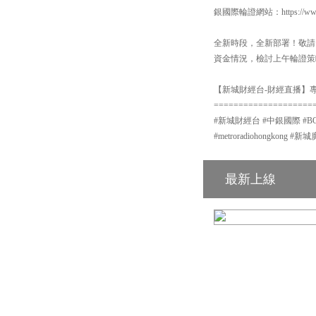
銀國際輪證網站：https://www.b
全新時段，全新部署！敬請留
資金情況，檢討上午輪證策
【新城財經台-財經直播】專頁
====================
#新城財經台 #中銀國際 #BOCI #
#metroradiohongkon
最新上線