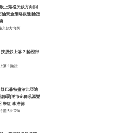
股上落格欠缺方向|阿
石油黃金策略跟進|輪證
德
欠缺方向|阿
技股炒上落？|輪證部
上落？|輪證
|疑巴菲特盡沽比亞迪
點部署|逆市企穩吼滙豐
昭 朱紅 李浩德
特盡沽比亞迪