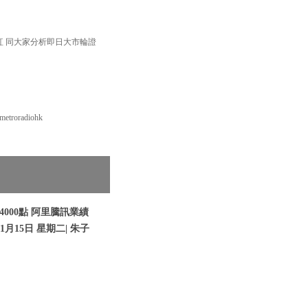
紅 同大家分析即日大市輪證
roradiohk
000點 阿里騰訊業績
1月15日 星期二| 朱子