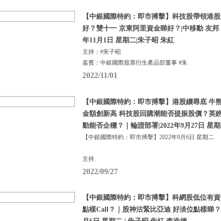
【中銀國際特約：即市搏擊】科技股帶領港股
好？雙十一 京東阿里資金睇好？|中移動 友邦 比
年11月1日 星期二|朱子昭 朱紅
主持：#朱子昭
嘉賓：中銀國際股票衍生產品部董事 #朱
2022/11/01
【中銀國際特約：即市搏擊】港股續尋底 牛熊
金額創新高 科技股回購潮能否提振股價？英
動能否企穩？｜輪證部署|2022年9月27日 星
【中銀國際特約：即市搏擊】2022年9月6日 星期二
主持
2022/09/27
【中銀國際特約：即市搏擊】科網股低位有資
點樣Call？｜股神沽緊比亞迪 好淡位點樣睇？ | 