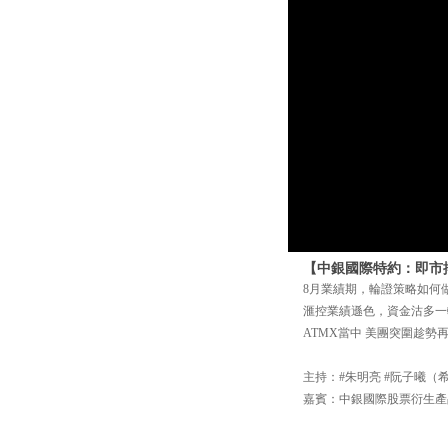
【中銀國際特約：即市搏
8月業績期，輪證策略如何
滙控業績遜色，資金沽多一
ATMX當中 美團突圍趁勢
主持：#朱明亮 #阮子曦（
嘉賓：中銀國際股票衍生產