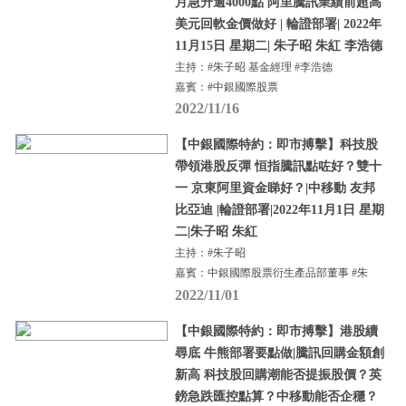
月急升逾4000點 阿里騰訊業績前超高
美元回軟金價做好 | 輪證部署| 2022年
11月15日 星期二| 朱子昭 朱紅 李浩德
主持：#朱子昭 基金經理 #李浩德
嘉賓：#中銀國際股票
2022/11/16
【中銀國際特約：即市搏擊】科技股
帶領港股反彈 恒指騰訊點咗好？雙十
一 京東阿里資金睇好？|中移動 友邦
比亞迪 |輪證部署|2022年11月1日 星期
二|朱子昭 朱紅
主持：#朱子昭
嘉賓：中銀國際股票衍生產品部董事 #朱
2022/11/01
【中銀國際特約：即市搏擊】港股續
尋底 牛熊部署要點做|騰訊回購金額創
新高 科技股回購潮能否提振股價？英
鎊急跌匯控點算？中移動能否企穩？