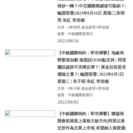
得炒一轉？|中芯國際業績後可吸納？|
輪證部署|2022年8月16日 星期二|朱明
亮 朱紅 李浩德
主持：#朱明亮 基金經理 #李浩德
嘉賓：中銀國際股票衍
2022/08/16
【中銀國際特約：即市搏擊】地緣局
勢緊張加劇 港股試19500點支持 | 阿里
騰訊超跌可否搏反彈？| 黃金目前是否
避險之選？| 輪證部署| 2022年8月2日
星期二 | 朱子昭 朱紅 李浩德
主持：#朱子昭 基金經理 #李浩德
嘉賓：中銀國際股票衍
2022/08/02
【中銀國際特約：即市搏擊】聯儲局
開會前港股上落格欠缺方向|阿里以港
交所作為主要上市地 有望納入港股通|