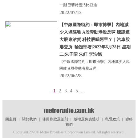
一|疑巴菲特盡沽比亞迪
2022/07/12
【中銀國際特約：即市搏擊】內地減
少入境隔離 A股帶動港股反彈 騰訊遭
大股東沽貨 科技股睇阿里？｜汽車股
港交所 |輪證部署|2022年6月28日 星期
二|朱子昭 朱紅 李浩德
【中銀國際特約：即市搏擊】內地減少入境
隔離 A股帶動港股反彈
2022/06/28
1
2
3
4
5
...
回主頁
｜
關於我們
｜
使用條款及細則
｜
版權及免責聲明
｜
私隱政策
｜
聯絡
我們
Copyright 2020© Metro Broadcast Corporation Limited. All rights reserved.