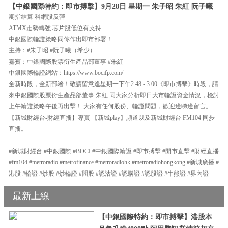
【中銀國際特約：即市搏擊】9月28日 星期一 朱子昭 朱紅 阮子曦
期指結算 科網股反彈
ATMX走勢轉強 芯片股低位有支持
中銀國際輪證策略同你作出即市部署！
主持：#朱子昭 #阮子曦（希少）
嘉賓：中銀國際股票衍生產品部董事 #朱紅
中銀國際輪證網站：https://www.bocifp.com/
全新時段，全新部署！敬請留意逢星期一下午2:48 - 3:00《即市搏擊》時段，請
來中銀國際股票衍生產品部董事 朱紅 同大家分析即日大市輪證資金情況，檢討
上午輪證策略午後再出擊！ 大家有任何股份、輪證問題，歡迎邊睇邊留言。
【新城財經台-財經直播】專頁 【新城play】頻道以及新城財經台 FM104 同步
直播。
========================
#新城財經台 #中銀國際 #BOCI #中銀國際輪證 #即市搏擊 #開市直擊 #財經直播
#fm104 #metroradio #metrofinance #metroradiohk #metroradiohongkong #新城廣播 #
港股 #輪證 #炒股 #炒輪證 #問股 #認沽證 #認購證 #認股證 #牛熊證 #界內證
最新上線
【中銀國際特約：即市搏擊】港股本