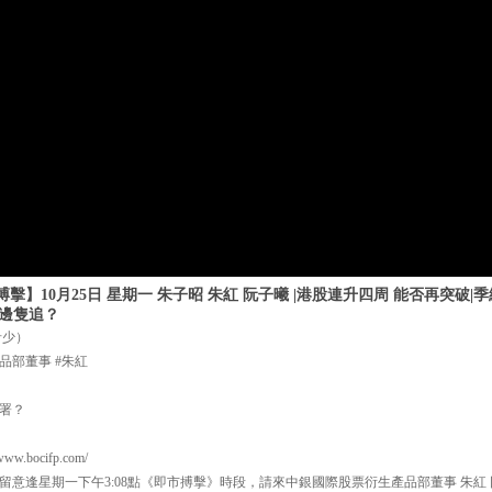
擊】10月25日 星期一 朱子昭 朱紅 阮子曦 |港股連升四周 能否再突破
揀邊隻追？
希少）
品部董事 #朱紅
？
署？
.bocifp.com/
留意逢星期一下午3:08點《即市搏擊》時段，請來中銀國際股票衍生產品部董事 朱紅