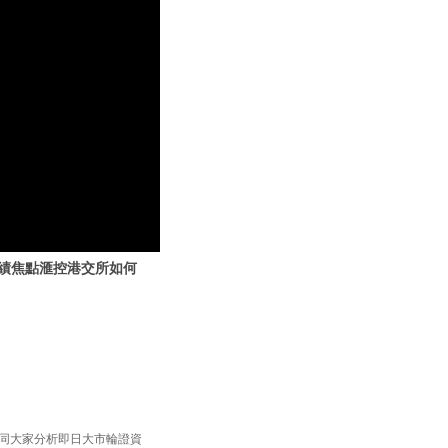
|季績焦點滙控港交所如何
 同大家分析即日大市輪證資