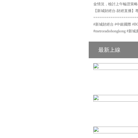
金情況，檢討上午輪證策略
【新城財經台-財經直播】專頁
====================
#新城財經台 #中銀國際 #BOCI #
#metroradiohongkon
最新上線