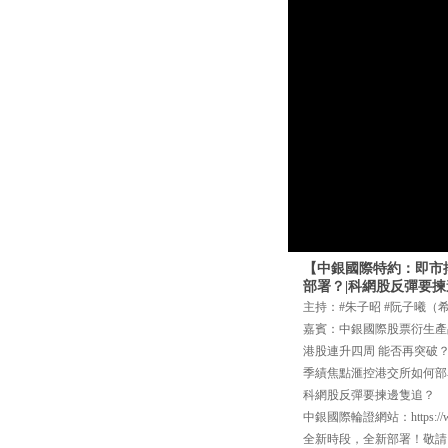
【中銀國際特約：即市搏
部署？|科網股反彈要
主持：#朱子昭 #阮子曦（
嘉賓：中銀國際股票衍生產
港股連升四周 能否再突破
季績焦點滙控港交所如何部
科網股反彈要揀邊隻追？
中銀國際輪證網站：https://www
全新時段，全新部署！敬請