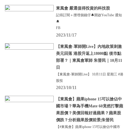
東風會 嚴選值得投資的科技股
記得訂閱＋㩒埋個鐘仔🔔開啟YouTube 通知
🔔
FB
2023/11/17
【東風會-軍師開Live】內地政策刺激
美元回落 港股升返上18000點 後市點
部署？｜東風會軍師 朱晉民｜10月11
日
【東風會-軍師開Live】 10月11日 星期三 #港
股投
2023/10/11
【東風會】蘋果iphone 15可以搶佔中
國市場？華為手機Mate 60竟然打擊蘋
果股價？美債回報好過蘋果？蘋果股
價跌？分析蘋果股價前景|朱晉民
【#東風會】蘋果iphone 15可以搶佔中國市