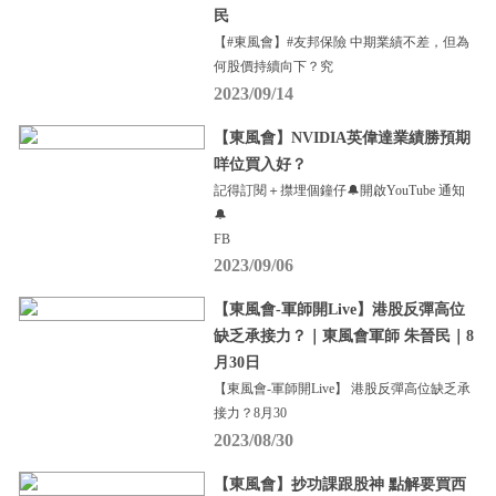
民
【#東風會】#友邦保險 中期業績不差，但為
何股價持續向下？究
2023/09/14
【東風會】NVIDIA英偉達業績勝預期
咩位買入好？
記得訂閱＋㩒埋個鐘仔🔔開啟YouTube 通知
🔔
FB
2023/09/06
【東風會-軍師開Live】港股反彈高位
缺乏承接力？｜東風會軍師 朱晉民｜8
月30日
【東風會-軍師開Live】 港股反彈高位缺乏承
接力？8月30
2023/08/30
【東風會】抄功課跟股神 點解要買西