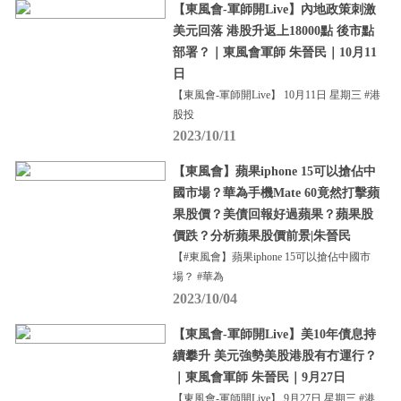
【東風會-軍師開Live】內地政策刺激
美元回落 港股升返上18000點 後市點
部署？｜東風會軍師 朱晉民｜10月11
日
【東風會-軍師開Live】 10月11日 星期三 #港
股投
2023/10/11
【東風會】蘋果iphone 15可以搶佔中
國市場？華為手機Mate 60竟然打擊蘋
果股價？美債回報好過蘋果？蘋果股
價跌？分析蘋果股價前景|朱晉民
【#東風會】蘋果iphone 15可以搶佔中國市
場？ #華為
2023/10/04
【東風會-軍師開Live】美10年債息持
續攀升 美元強勢美股港股有冇運行？
｜東風會軍師 朱晉民｜9月27日
【東風會-軍師開Live】 9月27日 星期三 #港