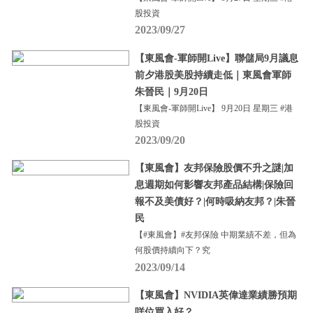
股投資
2023/09/27
【東風會-軍師開Live】聯儲局9月議息
前夕港股美股持續走低｜東風會軍師
朱晉民｜9月20日
【東風會-軍師開Live】 9月20日 星期三 #港
股投資
2023/09/20
【東風會】友邦保險股價不升之謎|加
息週期如何影響友邦產品結構|保險回
報不及美債好？|何時吸納友邦？|朱晉
民
【#東風會】#友邦保險 中期業績不差，但為
何股價持續向下？究
2023/09/14
【東風會】NVIDIA英偉達業績勝預期
咩位買入好？