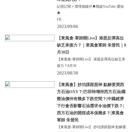
記得訂閱＋㩒埋個鐘仔🔔開啟YouTube 通知
🔔
FB
2023/09/06
【東風會-軍師開Live】港股反彈高位
缺乏承接力？｜東風會軍師 朱晉民｜8
月30日
【東風會-軍師開Live】 港股反彈高位缺乏承
接力？8月30
2023/08/30
【東風會】抄功課跟股神 點解要買西
方石油OXY？|巴菲特增持西方石油|國
際油價仲有幾多下跌空間？|中國經濟
下行會否影響石油需求令油價下跌？|
西方石油的開採成本係幾多？|東風會
軍師 朱晉民
【東風會-軍師開Live】 抄功課跟股神 點解要