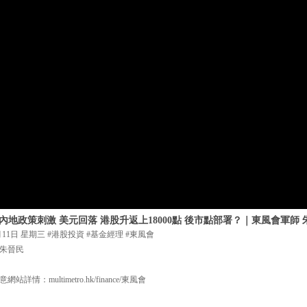
】內地政策刺激 美元回落 港股升返上18000點 後市點部署？｜東風會軍師 
月11日 星期三 #港股投資 #基金經理 #東風會
#朱晉民
：multimetro.hk/finance/東風會