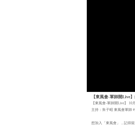
【東風會-軍師開Live
【東風會-軍師開Live】 10
主持：朱子昭 東風會軍師 
想加入「東風會」，記得留意網站詳情