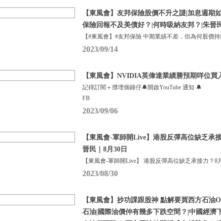
【東風會】友邦保險股價不升之謎|加息週期如
保險回報不及美債好？|何時吸納友邦？|朱晉
【#東風會】#友邦保險 中期業績不差，但為何股價
2023/09/14
【東風會】NVIDIA英偉達業績勝預期咩位買
記得訂閱＋㩒埋個鐘仔🔔開啟YouTube 通知 🔔
FB
2023/09/06
【東風會-軍師開Live】港股反彈高位缺乏承
晉民｜8月30日
【東風會-軍師開Live】 港股反彈高位缺乏承接力？8月
2023/08/30
【東風會】抄功課跟股神 點解要買西方石油O
石油|國際油價仲有幾多下跌空間？|中國經濟