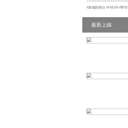
====================
#新城財經台 #FM104 #即
最新上線