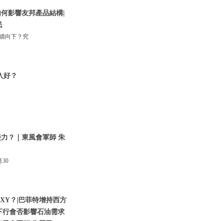
何影響友邦產品結構|
民
持續向下？究
入好？
接力？｜東風會軍師 朱
30
XY？|巴菲特增持西方
下行會否影響石油需求