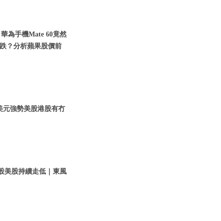
華為手機Mate 60竟然
跌？分析蘋果股價前
 美元強勢美股港股有冇
港股美股持續走低｜東風