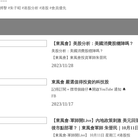
====
市搏擊 #朱子昭 #港股分析 #港股 #會員優先
【東風會】美股分析：美國消費股穩陣嗎？
美股分析：美國消費股穩陣嗎？
【東風會】東風會投資軍師朱晉民
2023/11/28
東風會 嚴選值得投資的科技股
記得訂閱＋㩒埋個鐘仔🔔開啟YouTube 通知 🔔
FB
2023/11/17
【東風會-軍師開Live】內地政策刺激 美元回落
後市點部署？｜東風會軍師 朱晉民｜10月11
【東風會-軍師開Live】 10月11日 星期三 #港股投