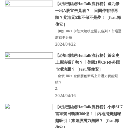
【#法巴財經HotTalk流行榜】國九條
一出A股宣告見底？丨日圓仲有得再
跌？兌港元5算不保不是夢！［feat.郭
偉安］
1 伊朗 10k+ 伊朗大規模空襲以色列！市場憂
慮戰事升級
2024/04/22
【#法巴財經HotTalk流行榜】黃金史
上最誇張升勢？丨美國3月CPI令外匯
市場沸騰？［feat.郭偉安］
1 金價 10k+ 金價屢創新高上升潛力仍能延
續？
2.
2024/04/16
【#法巴財經HotTalk流行榜】小米SU7
雷軍幾日斬獲300億！丨內地消費越嚟
越吸引！旅遊股潛力無限？［feat.郭
偉安］