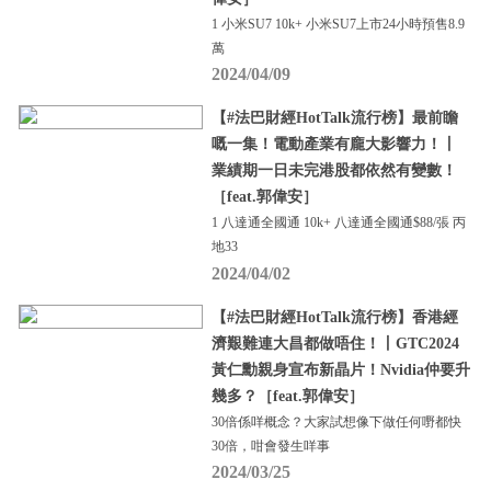
1 小米SU7 10k+ 小米SU7上市24小時預售8.9
萬
2024/04/09
【#法巴財經HotTalk流行榜】最前瞻
嘅一集！電動產業有龐大影響力！丨
業績期一日未完港股都依然有變數！
［feat.郭偉安］
1 八達通全國通 10k+ 八達通全國通$88/張 丙
地33
2024/04/02
【#法巴財經HotTalk流行榜】香港經
濟艱難連大昌都做唔住！丨GTC2024
黃仁勳親身宣布新晶片！Nvidia仲要升
幾多？［feat.郭偉安］
30倍係咩概念？大家試想像下做任何嘢都快
30倍，咁會發生咩事
2024/03/25