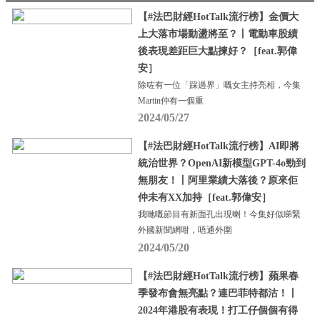
【#法巴財經HotTalk流行榜】金價大
上大落市場動盪將至？丨電動車股績
後表現差距巨大點揀好？［feat.郭偉
安］
除咗有一位「踩過界」嘅女主持亮相，今集
Martin仲有一個重
2024/05/27
【#法巴財經HotTalk流行榜】AI即將
統治世界？OpenAI新模型GPT-4o勁到
無朋友！丨阿里業績大落後？原來佢
仲未有XX加持［feat.郭偉安］
我哋嘅節目有新面孔出現喇！今集好似睇緊
外國新聞網咁，唔通外圍
2024/05/20
【#法巴財經HotTalk流行榜】蘋果春
季發布會無亮點？連巴菲特都沽！丨
2024年港股有表現！打工仔個個有得