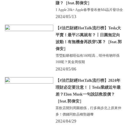
賺？［feat.郭偉安］
1 Apple 20k+ Apple春季發布會M4晶片發功全
2024/05/13
【#法巴財經HotTalk流行榜】Tesla大
平賣！最平25萬就有？丨日圓無定向
波動！有無機會再跌穿5算？［feat.郭
偉安］
雪瑩點睇都唔似有160咁高，咁仲有啲咩係
160呢？黃金周假期
2024/05/06
【#法巴財經HotTalk流行榜】2024年
理財必定要注意！丨Tesla業績近年最
差？Elon Musk一句說話救股價？
［feat.郭偉安］
茶飲店開到周圍都係，行多兩步北上原來仲
多！價錢同飲品種類越嚟
2024/04/29