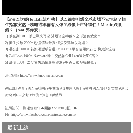
【#法巴財經HotTalk流行榜】以巴衝突引爆全球市場不安情緒？恒
生指數突然上榜唔通準備有反彈？綠債上市守得住！Martin跌眼
鏡？［feat.郭偉安］
1) 以色列 50k+ 以巴戰火再起 港股資金轉移？全球油價波動？
2) 恒生指數 2000+ 恐慌情緒升溫 恒指反彈無以為繼？
3) 港交所 1000+ 花旗滙豐成首批SYNAPSE平台使用銀行 加快結算流程
4) Call Loan 1000+ Novoland業主突然被Call Loan還款500萬？
5) 綠債 1000+ 次批零售綠債最多獲派9手 首日破發機會低？
法巴網站 https://www.bnppwarrant.com
#新城財經台 #法巴 ##窩輪 #牛熊證 #黃集恩 #馬丁 #林恩 #LYNN #黃雪瑩 #以巴
衝突 #恒生指數 #綠債 #債息 #聯儲局
記得訂閱＋㩒埋個鐘仔🔔開啟YouTube 通知 🔔
FB: https://www.facebook.com/metroradio.com.hk
最新上線