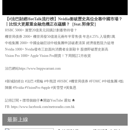
【#法巴財經HotTalk流行榜】Nvidia衝破歷史高位全靠中國市場？
丨比恒大更嚴重金融危機正在蘊釀？［feat.郭偉安］
HSBC 5000+ 滙豐20億美元回購計劃蓄勢待發？
機管局債券 2000+ 機管局發50億港元兩年半零售債 年息4.25% 入場費1萬
中植集團 2000+ 中國金融巨頭中植集團申請破產清算 經濟復甦阻力徒增
Nvidia 1000+ Nvidia發布三款面向消費者全新顯卡 股價即破歷史新高
Vision Pro 1000+ Apple Vision Pro開賣！下周開訂2月收貨
法巴網站https://www.bnppwarrant.com
#新城財經台 #法巴 #窩輪 #牛熊證 #HSBC #機管局債券 #FOMC #中植集團 #點
陣圖 #Nvidia #VisionPro #apple #黃雪瑩 #黃集恩
記得訂閱＋㩒埋個鐘仔🔔開啟YouTube 通知 🔔
FB: https://www.facebook.com/metroradio.com.hk
最新上線