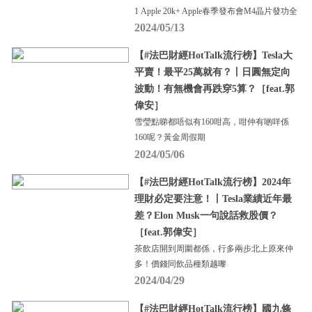
1 Apple 20k+ Apple春季發布會M4晶片發功全
2024/05/13
【#法巴財經HotTalk流行榜】Tesla大
平賣！最平25萬就有？丨日圓無定向
波動！有無機會再跌穿5算？［feat.郭
偉安］
雪瑩點睇都唔似有160咁高，咁仲有啲咩係
160呢？黃金周假期
2024/05/06
【#法巴財經HotTalk流行榜】2024年
理財必定要注意！丨Tesla業績近年最
差？Elon Musk一句說話救股價？
［feat.郭偉安］
茶飲店開到周圍都係，行多兩步北上原來仲
多！價錢同飲品種類越嚟
2024/04/29
【#法巴財經HotTalk流行榜】國九條