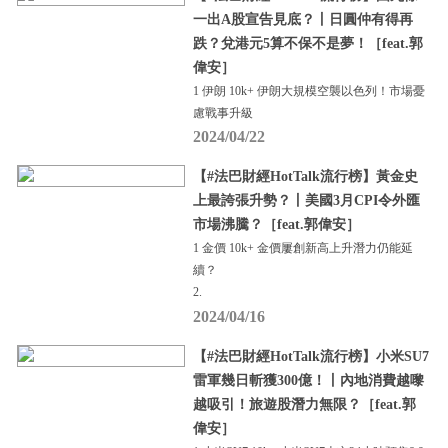
一出A股宣告見底？丨日圓仲有得再
跌？兌港元5算不保不是夢！［feat.郭
偉安］
1 伊朗 10k+ 伊朗大規模空襲以色列！市場憂
慮戰事升級
2024/04/22
【#法巴財經HotTalk流行榜】黃金史
上最誇張升勢？丨美國3月CPI令外匯
市場沸騰？［feat.郭偉安］
1 金價 10k+ 金價屢創新高上升潛力仍能延
續？
2.
2024/04/16
【#法巴財經HotTalk流行榜】小米SU7
雷軍幾日斬獲300億！丨內地消費越嚟
越吸引！旅遊股潛力無限？［feat.郭
偉安］