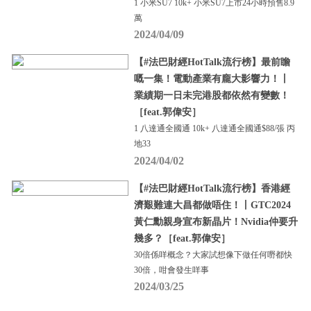
1 小米SU7 10k+ 小米SU7上市24小時預售8.9
萬
2024/04/09
【#法巴財經HotTalk流行榜】最前瞻
嘅一集！電動產業有龐大影響力！丨
業績期一日未完港股都依然有變數！
［feat.郭偉安］
1 八達通全國通 10k+ 八達通全國通$88/張 丙
地33
2024/04/02
【#法巴財經HotTalk流行榜】香港經
濟艱難連大昌都做唔住！丨GTC2024
黃仁勳親身宣布新晶片！Nvidia仲要升
幾多？［feat.郭偉安］
30倍係咩概念？大家試想像下做任何嘢都快
30倍，咁會發生咩事
2024/03/25