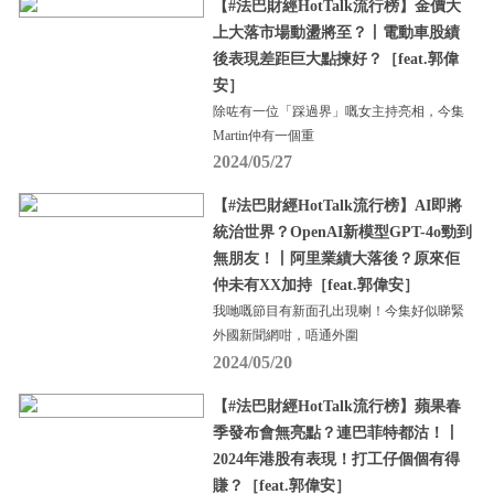
【#法巴財經HotTalk流行榜】金價大
上大落市場動盪將至？丨電動車股績
後表現差距巨大點揀好？［feat.郭偉
安］
除咗有一位「踩過界」嘅女主持亮相，今集
Martin仲有一個重
2024/05/27
【#法巴財經HotTalk流行榜】AI即將
統治世界？OpenAI新模型GPT-4o勁到
無朋友！丨阿里業績大落後？原來佢
仲未有XX加持［feat.郭偉安］
我哋嘅節目有新面孔出現喇！今集好似睇緊
外國新聞網咁，唔通外圍
2024/05/20
【#法巴財經HotTalk流行榜】蘋果春
季發布會無亮點？連巴菲特都沽！丨
2024年港股有表現！打工仔個個有得
賺？［feat.郭偉安］