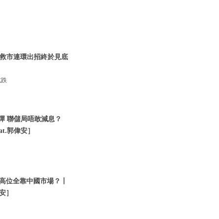
救市連環出招終於見底
］
式跌
反彈 聯儲局唔敢減息？
at.郭偉安］
破歷史高位全靠中國市場？丨
偉安］