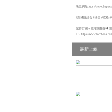
法巴網站https://www.bnppwar
#新城財經台 #法巴 #窩輪 #牛熊
記得訂閱＋㩒埋個鐘仔🔔開啟Yo
FB: https://www.facebook.co
最新上線