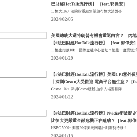
巴財經HotTalk流行榜】 ［feat.郭偉安］
1. 恒大10k+ 法院指重組無望頒布恒大清盤令
2024/02/05
美國總統大選特朗普有機會重返白宮？丨內地
【#法巴財經HotTalk流行榜】 ［feat.郭偉安
1. 恒生指數10k + 國際金融中心遺址？恒指一度恐慌
2024/01/29
【#法巴財經HotTalk流行榜】美國CPI意外
丨深圳Costco大受歡迎 電商平台無生意？［fe
Costco 10k+ 深圳Costco硬撼山姆 入場要排隊
2024/01/22
【#法巴財經HotTalk流行榜】Nvidia衝
比恒大更嚴重金融危機正在蘊釀？［feat.郭
HSBC 5000+ 滙豐20億美元回購計劃蓄勢待發？
2024/01/15