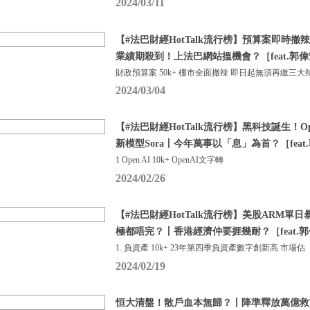
2024/03/11
【#法巴財經HotTalk流行榜】預算案即時
業績期殺到！上法巴網站搵機會？［feat.郭
財政預算案 50k+ 樓市全面撤辣 即日起無須再繳三大
2024/03/04
【#法巴財經HotTalk流行榜】黑科技誕生！O
新模型Sora丨今年萬事以「息」為首？［feat
1 Open AI 10k+ OpenAI文字轉
2024/02/26
【#法巴財經HotTalk流行榜】美股ARM單日
極都唔完？丨香港經濟仲要捱幾耐？［feat.
1. 負資產 10k+ 23年第四季負資產數字創新高 市場估
2024/02/19
恒大清盤！散戶血本無歸？丨降準釋放萬億救