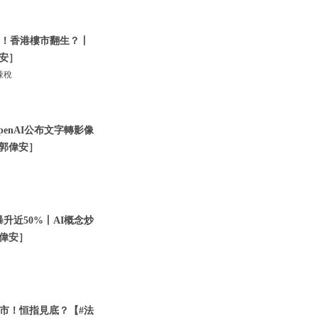
撤辣！香港樓市翻生？丨
偉安］
辣稅
penAI公布文字轉影像
.郭偉安］
暴升近50%丨AI概念炒
郭偉安］
市！恒指見底？【#法