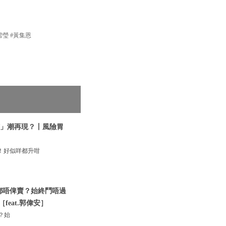
#黃雪瑩 #黃集恩
摸貨」潮再現？丨風險胃
！好似咩都升咁
片都唔俾賣？始終鬥唔過
feat.郭偉安］
？始