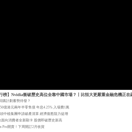
k流行榜】Nvidia衝破歷史高位全靠中國市場？丨比恒大更嚴重金融危機正在蘊
億美元回購計劃蓄勢待發？
發50億港元兩年半零售債 年息4.25% 入場費1萬
金融巨頭中植集團申請破產清算 經濟復甦阻力徒增
dia發布三款面向消費者全新顯卡 股價即破歷史新高
e Vision Pro開賣！下周開訂2月收貨