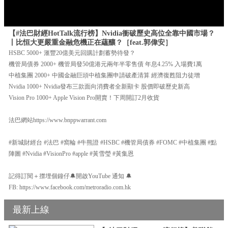
【#法巴財經HotTalk流行榜】Nvidia衝破歷史高位全靠中國市場？
丨比恒大更嚴重金融危機正在蘊釀？［feat.郭偉安］
HSBC 5000+ 滙豐20億美元回購計劃蓄勢待發？
機管局債券 2000+ 機管局發50億港元兩年半零售債 年息4.25% 入場費1萬
中植集團 2000+ 中國金融巨頭中植集團申請破產清算 經濟復甦阻力徒增
Nvidia 1000+ Nvidia發布三款面向消費者全新顯卡 股價即破歷史新高
Vision Pro 1000+ Apple Vision Pro開賣！下周開訂2月收貨
法巴網站https://www.bnppwarrant.com
#新城財經台 #法巴 #窩輪 #牛熊證 #HSBC #機管局債券 #FOMC #中植集團 #點
陣圖 #Nvidia #VisionPro #apple #黃雪瑩 #黃集恩
記得訂閱＋㩒埋個鐘仔🔔開啟YouTube 通知 🔔
FB: https://www.facebook.com/metroradio.com.hk
最新上線