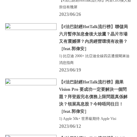
【#法巴財經HotTalk流行榜】阿里CEO換人蔡
崇信有幾犀
2023/06/26
【#法巴財經HotTalk流行榜】聯儲局
六月暫停加息會後大放鷹？晶片市場
又有震撼彈？內房經營環境有改善？
［feat.郭偉安］
1) 比亞迪 2000+ 比亞迪全線四店遭撞閘淋油
消息指商
2023/06/19
【#法巴財經HotTalk流行榜】蘋果
Vision Pro 要成功一定要解決一個問
題？拜登簽完名債務上限問題真係解
決？領展高息股？今時唔同往日！
［feat.郭偉安］
1) Apple 50k+ 世界級期待 Apple Visi
2023/06/12