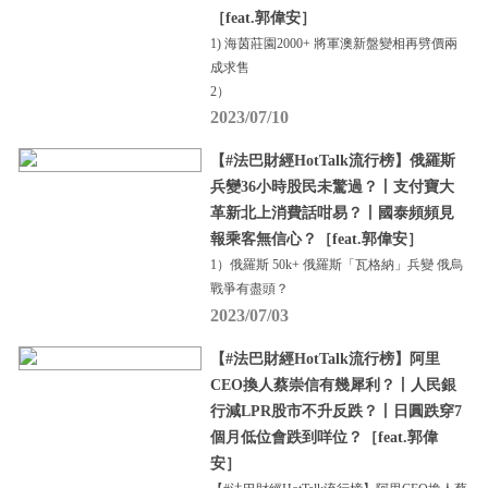
［feat.郭偉安］
1) 海茵莊園2000+ 將軍澳新盤變相再劈價兩
成求售
2）
2023/07/10
【#法巴財經HotTalk流行榜】俄羅斯
兵變36小時股民未驚過？丨支付寶大
革新北上消費話咁易？丨國泰頻頻見
報乘客無信心？［feat.郭偉安］
1）俄羅斯 50k+ 俄羅斯「瓦格納」兵變 俄烏
戰爭有盡頭？
2023/07/03
【#法巴財經HotTalk流行榜】阿里
CEO換人蔡崇信有幾犀利？丨人民銀
行減LPR股市不升反跌？丨日圓跌穿7
個月低位會跌到咩位？［feat.郭偉
安］