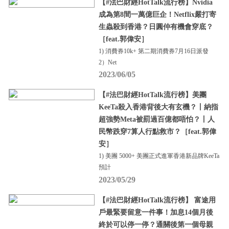
【#法巴財經HotTalk流行榜】Nvidia
成為第8間一萬億巨企！Netflix嚴打寄
生蟲殺到香港？日圓仲有機會穿底？
［feat.郭偉安］
1) 消費券10k+ 第二期消費券7月16日派發
2）Net
2023/06/05
【#法巴財經HotTalk流行榜】美團
KeeTa殺入香港背後大有玄機？丨納指
超強勢Meta被罰過百億都唔怕？丨人
民幣跌穿7算人行點救市？［feat.郭偉
安］
1) 美團 5000+ 美團正式進軍香港新品牌KeeTa
預計
2023/05/29
【#法巴財經HotTalk流行榜】 富途用
戶最緊要留意一件事！加息14個月後
終於可以停一停？通關後第一個母親