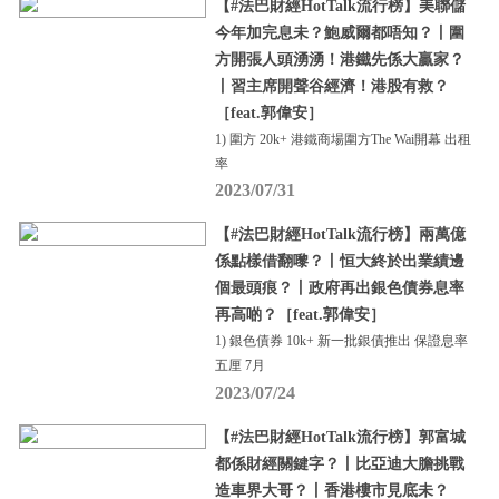
【#法巴財經HotTalk流行榜】美聯儲
今年加完息未？鮑威爾都唔知？丨圍
方開張人頭湧湧！港鐵先係大贏家？
丨習主席開聲谷經濟！港股有救？
［feat.郭偉安］
1) 圍方 20k+ 港鐵商場圍方The Wai開幕 出租
率
2023/07/31
【#法巴財經HotTalk流行榜】兩萬億
係點樣借翻嚟？丨恒大終於出業績邊
個最頭痕？丨政府再出銀色債券息率
再高啲？［feat.郭偉安］
1) 銀色債券 10k+ 新一批銀債推出 保證息率
五厘 7月
2023/07/24
【#法巴財經HotTalk流行榜】郭富城
都係財經關鍵字？丨比亞迪大膽挑戰
造車界大哥？丨香港樓市見底未？