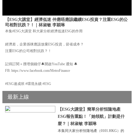
【ESG大講堂】經濟低迷 仲應唔應該繼續ESG投資？注重ESG的公
司相對抗跌？！｜林淑敏 李穎琳
本集#ESG大講堂 和大家分析經濟低迷ESG的作用
經濟差，企業係咪應該放棄ESG投資，節省成本？
注重ESG的公司相對抗跌？！
記得訂閱＋㩒埋個鐘仔🔔開啟YouTube 通知 🔔
FB: https://www.facebook.com/MetroFinance
#ESG速成班 #環境永續 #ESG
最新上線
【ESG大講堂】簡單分析恒隆地產
ESG報告重點！「她領航」計劃是什
麼？｜林淑敏 李穎琳
本集同大家分析恒隆地產（0101.HKG）的