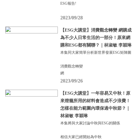
ESG報告!
2023/09/28
【ESG大講堂】消費觀念轉變 網購成
為不少人日常生活的一部分！原來網
購和ESG都有關聯？｜林淑敏 李穎琳
本集同大家簡單分析新世界發展ESG矩陣圖
消費觀念轉變
網
2023/09/26
【ESG大講堂】一年容易又中秋！原
來燈籠所用的材料會造成不少浪費！
怎樣在能力範圍內環保過中秋節？｜
林淑敏 李穎琳
本集將與大家討論中秋與ESG的關係
相信大家已經開始為中秋