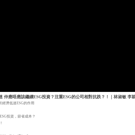
迷 仲應唔應該繼續ESG投資？注重ESG的公司相對抗跌？！｜林淑敏 李
分析經濟低迷ESG的作用
ESG投資，節省成本？
！