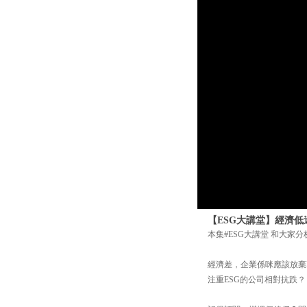
【ESG大講堂】經濟低
本集#ESG大講堂 和大家
經濟差，企業係咪應該放棄
注重ESG的公司相對抗跌？