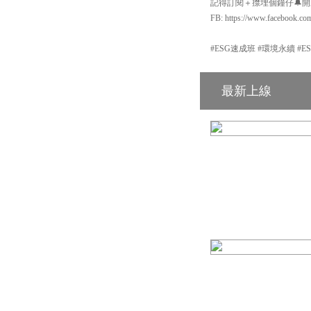
記得訂閱＋㩒埋個鐘仔🔔開啟Yo
FB: https://www.facebook.co
#ESG速成班 #環境永續 #E
最新上線