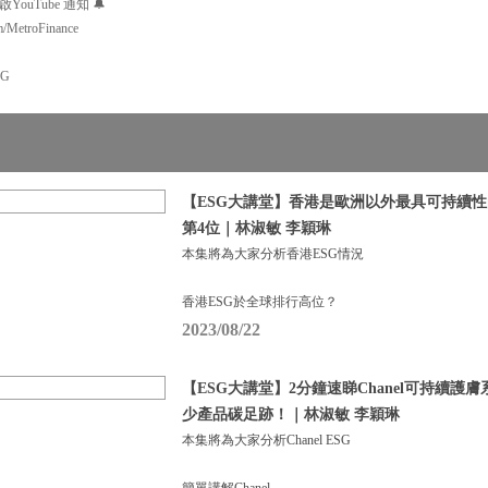
uTube 通知 🔔
m/MetroFinance
SG
【ESG大講堂】香港是歐洲以外最具可持續性
第4位｜林淑敏 李穎琳
本集將為大家分析香港ESG情況
香港ESG於全球排行高位？
2023/08/22
【ESG大講堂】2分鐘速睇Chanel可持續護
少產品碳足跡！｜林淑敏 李穎琳
本集將為大家分析Chanel ESG
簡單講解Chanel