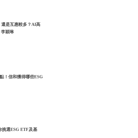
 還是互惠較多？AI高
 李穎琳
點！信和獲得哪些ESG
挑選ESG ETF及基