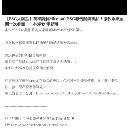
【ESG大講堂】簡單講解Microsoft ESG報告關鍵重點！微軟永續藍
圖一次看懂！｜林淑敏 李穎琳
本集#ESG大講堂 將為大家講解Microsoft的ESG報告
將微軟永續藍圖重點以簡單明瞭的方式呈現給你。
無論你是對ESG投資感興趣，
還是想了解Microsoft在可持續發展方面的努力，
本影片都將為你提供全面的解析。
想更詳細了解Microsoft在ESG的表現，包括可再生能源使用、多元化和包容
性、數位隱私保護等議題？
可以觀看以下影片：https://youtu.be/qUAm2GLQ6iI?si=4RUZ9I50NeMhwm3o
-------------------------------------
記得訂閱＋㩒埋個鐘仔🔔開啟YouTube 通知 🔔
FB: https://www.facebook.com/MetroFinance