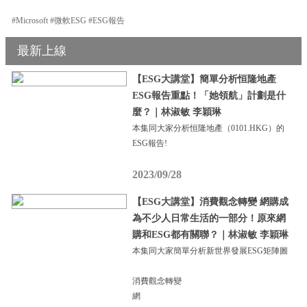
#Microsoft #微軟ESG #ESG報告
最新上線
【ESG大講堂】簡單分析恒隆地產
ESG報告重點！「她領航」計劃是什
麼？｜林淑敏 李穎琳
本集同大家分析恒隆地產（0101.HKG）的
ESG報告!
2023/09/28
【ESG大講堂】消費觀念轉變 網購成
為不少人日常生活的一部分！原來網
購和ESG都有關聯？｜林淑敏 李穎琳
本集同大家簡單分析新世界發展ESG矩陣圖
消費觀念轉變
網