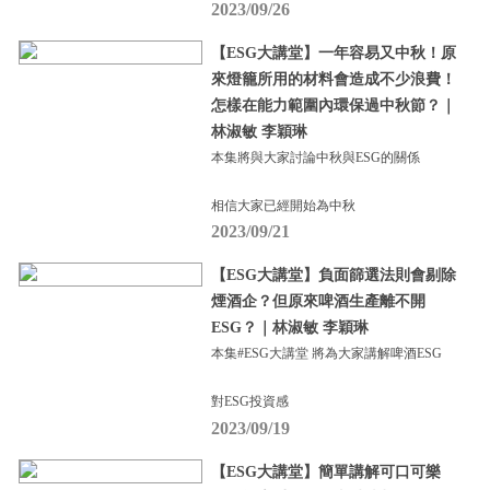
2023/09/26
【ESG大講堂】一年容易又中秋！原
來燈籠所用的材料會造成不少浪費！
怎樣在能力範圍內環保過中秋節？｜
林淑敏 李穎琳
本集將與大家討論中秋與ESG的關係
相信大家已經開始為中秋
2023/09/21
【ESG大講堂】負面篩選法則會剔除
煙酒企？但原來啤酒生產離不開
ESG？｜林淑敏 李穎琳
本集#ESG大講堂 將為大家講解啤酒ESG
對ESG投資感
2023/09/19
【ESG大講堂】簡單講解可口可樂