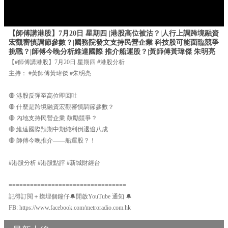
【師傅講港股】7月20日 星期四 |港股高位被沽？|人行上調跨境融資
宏觀審慎調節參數？|國務院發文支持民營企業 科技股可能面臨競爭
挑戰？|師傅今晚分析維達國際 推介船運股？|黃師傅黃瑋傑 朱明亮
【#師傅講港股】7月20日 星期四 #港股分析
主持： #黃師傅黃瑋傑 #朱明亮
🔴 港股反彈至高位即回吐
🔴 什麼是跨境融資宏觀審慎調節參數？
🔴 內地支持民營企業 鼓勵競爭？
🔴 維達國際預期中期純利倒退逾八成
🔴 師傅今晚推介——船運股？！
#港股分析 #港股點評 #新城財經台
=================================
記得訂閱＋㩒埋個鐘仔🔔開啟YouTube 通知 🔔
FB: https://www.facebook.com/metroradio.com.hk