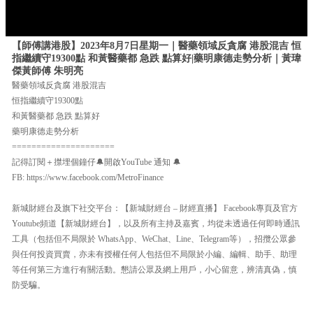
【師傅講港股】2023年8月7日星期一｜醫藥領域反貪腐 港股混吉 恒
指繼續守19300點 和黃醫藥都 急跌 點算好|藥明康德走勢分析｜黃瑋
傑黃師傅 朱明亮
醫藥領域反貪腐 港股混吉
恒指繼續守19300點
和黃醫藥都 急跌 點算好
藥明康德走勢分析
=====================
記得訂閱＋㩒埋個鐘仔🔔開啟YouTube 通知 🔔
FB: https://www.facebook.com/MetroFinance
新城財經台及旗下社交平台：【新城財經台 – 財經直播】 Facebook專頁及官方
Youtube頻道【新城財經台】，以及所有主持及嘉賓，均從未透過任何即時通訊
工具（包括但不局限於 WhatsApp、WeChat、Line、Telegram等），招攬公眾參
與任何投資買賣，亦未有授權任何人包括但不局限於小編、編輯、助手、助理
等任何第三方進行有關活動。懇請公眾及網上用戶，小心留意，辨清真偽，慎
防受騙。