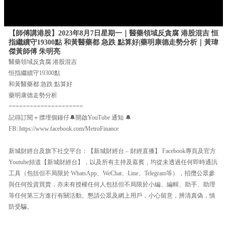
【師傅講港股】2023年8月7日星期一｜醫藥領域反貪腐 港股混吉 恒
指繼續守19300點 和黃醫藥都 急跌 點算好|藥明康德走勢分析｜黃瑋
傑黃師傅 朱明亮
醫藥領域反貪腐 港股混吉
恒指繼續守19300點
和黃醫藥都 急跌 點算好
藥明康德走勢分析
=====================
記得訂閱＋㩒埋個鐘仔🔔開啟YouTube 通知 🔔
FB: https://www.facebook.com/MetroFinance
新城財經台及旗下社交平台：【新城財經台 – 財經直播】 Facebook專頁及官方
Youtube頻道【新城財經台】，以及所有主持及嘉賓，均從未透過任何即時通訊
工具（包括但不局限於 WhatsApp、WeChat、Line、Telegram等），招攬公眾參
與任何投資買賣，亦未有授權任何人包括但不局限於小編、編輯、助手、助理
等任何第三方進行有關活動。懇請公眾及網上用戶，小心留意，辨清真偽，慎
防受騙。