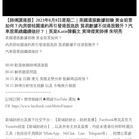
【師傅講港股】2023年8月8日星期二｜美國通脹數據前瞻 黃金前景
如何？內房碧桂園違約再引發港股急跌 貿易數據不佳港股難升？汽
車股業績繼續做好？｜英皇Katie陳藝文 黃瑋傑黃師傅 朱明亮
美國通脹數據前瞻 黃金前景如何？
內房碧桂園違約再引發港股急跌 貿易數據不佳港股難升？
汽車股業績繼續做好？
00:00 歡迎收睇師傅講港股
00:45 解答聽眾問題
30:15 黃金 日圓 澳元 美匯走勢分析 點解商品咁強？
50:15 師傅分析恆生指數 以及 今晚推介個股
=====================
記得訂閱＋㩒埋個鐘仔🔔開啟YouTube 通知 🔔
FB: https://www.facebook.com/MetroFinance
新城財經台及旗下社交平台：【新城財經台 – 財經直播】 Facebook專頁及官方
Youtube頻道【新城財經台】，以及所有主持及嘉賓，均從未透過任何即時通訊
工具（包括但不局限於 WhatsApp、WeChat、Line、Telegram等），招攬公眾參