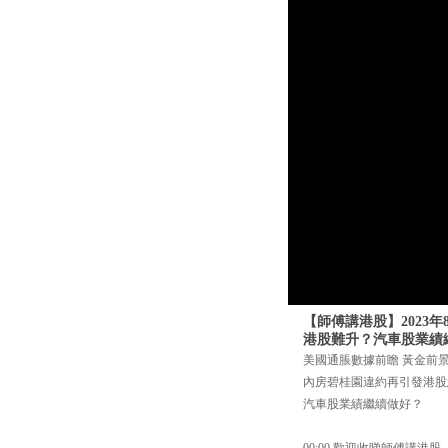
【師傅講港股】2023
港股難升？汽車股業績繼
美國通脹數據前瞻 黃金前
內房碧桂園違約再引發港股
汽車股業績繼續做好？
00:00 歡迎收睇師傅講港股