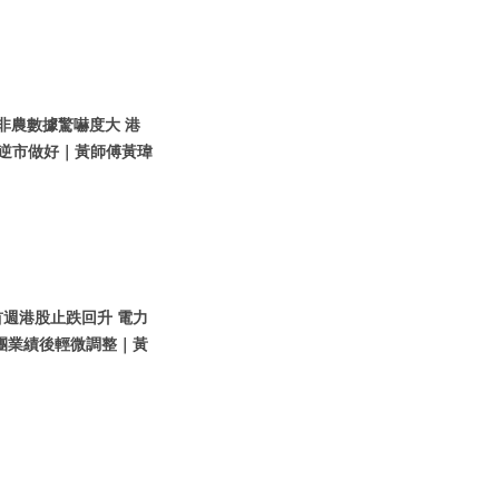
國非農數據驚嚇度大 港
團逆市做好｜黃師傅黃瑋
首週港股止跌回升 電力
團業績後輕微調整｜黃