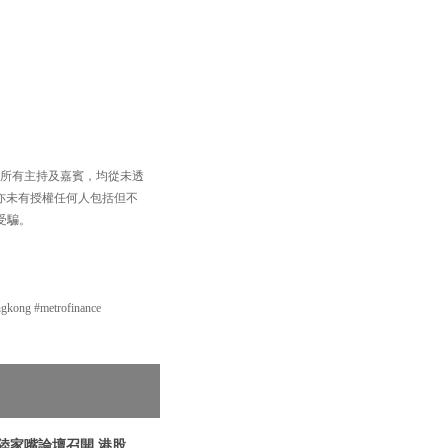
，以及所有主持及嘉賓，均從未透
買賣，亦未有授權任何人包括但不
受騙。
g #metrofinance
地陸家嘴論壇召開 港股