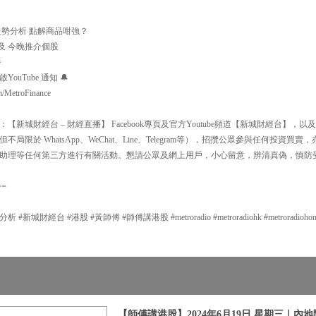
美匯走勢分析 點解商品咁強？
以及 今晚推介個股
=
uTube 通知 🔔
m/MetroFinance
新城財經台 – 財經直播】 Facebook專頁及官方Youtube頻道【新城財經台】
局限於 WhatsApp、WeChat、Line、Telegram等），招攬公眾參與任何投資
助理等任何第三方進行有關活動。懇請公眾及網上用戶，小心留意，辨清真偽，慎防
==
城財經台 #港股 #黃師傅 #師傅講港股 #metroradio #metroradiohk #metroradiohongkon
【師傅講港股】2024年6月19日 星期三｜內