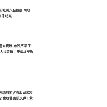
股回吐萬八點拉鋸 內地
 朱明亮
意向揭曉 港股反彈 手
大福業績｜美國經濟數
儲局議息前夕港股回試50
念 生物醫藥股反彈｜黃