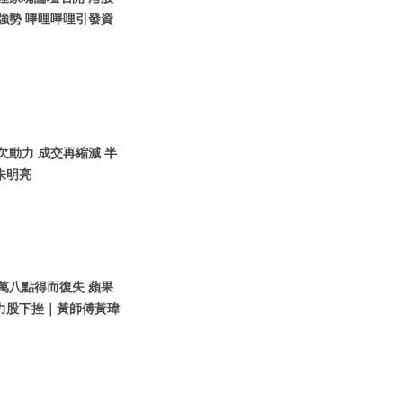
強勢 嗶哩嗶哩引發資
股欠動力 成交再縮減 半
朱明亮
指萬八點得而復失 蘋果
力股下挫｜黃師傅黃瑋