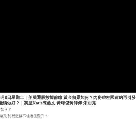
年8月8日星期二｜美國通脹數據前瞻 黃金前景如何？內房碧桂園違約再引
續做好？｜英皇Katie陳藝文 黃瑋傑黃師傅 朱明亮
景如何？
急跌 貿易數據不佳港股難升？