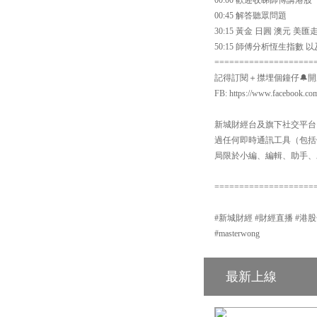
00:45 解答聽眾問題
30:15 黃金 日圓 澳元 
50:15 師傅分析恆生指數 
====================
記得訂閱＋㩒埋個鐘仔🔔開啟Yo
FB: https://www.facebook.co
新城財經台及旗下社交平台：【
過任何即時通訊工具（包括但不
局限於小編、編輯、助手、
====================
#新城財經 #財經直播 #港股分析 #新
#masterwong
最新上線